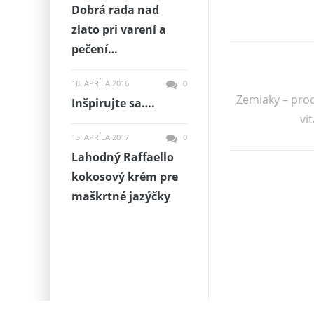
Dobrá rada nad
zlato pri varení a
pečení…
18. APRÍLA 2016
0
Zemiaky – pro
Inšpirujte sa….
vi
13. APRÍLA 2017
0
Lahodný Raffaello
kokosový krém pre
maškrtné jazýčky