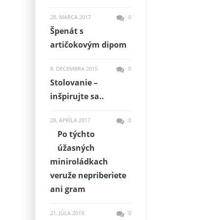
28. MARCA 2017
0
Špenát s
artičokovým dipom
8. DECEMBRA 2015
0
Stolovanie –
inšpirujte sa..
28. APRÍLA 2017
0
Po týchto
úžasných
miniroládkach
veruže nepriberiete
ani gram
21. JÚLA 2019
0