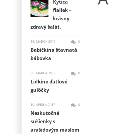
Kytica
fialiek –
krásny
zdravý šalát.
16. MARCA 2016
0
Babičkina šťavnatá
bábovka
26. MARCA 2017
0
Lidkine ďatlové
guľôčky
10. APRÍLA 2017
0
Neskutočné
sušienky s
arašidovým maslom