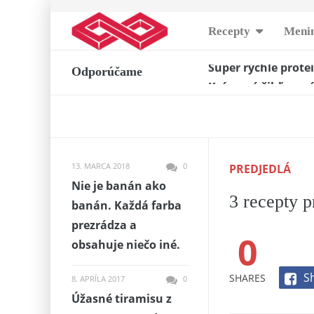
Skip
Recepty
Menin
to
Super rýchle prote
content
Odporúčame
Krémová žihľavová
Nebeské Creme Br
Šunkovo-syrové ro
Lahodné čokoládov
Klasický ořechový 
13. MARCA 2018
0
PREDJEDLÁ
Krémová višňová r
Nie je banán ako
Chrumkavé kokos
3 recepty p
banán. Každá farba
Bombový jabľčkový
prezrádza a
Nadýchaný koláč s
0
obsahuje niečo iné.
S
SHARES
8. APRÍLA 2017
0
Úžasné tiramisu z