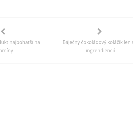
dukt najbohatší na
Báječný čokoládový koláčik len 
tamíny
ingrendiencií