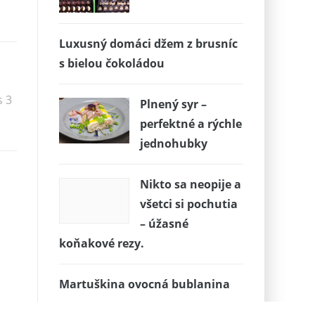
Luxusný domáci džem z brusníc
s bielou čokoládou
s 3
Plnený syr –
perfektné a rýchle
jednohubky
Nikto sa neopije a
všetci si pochutia
– úžasné
koňakové rezy.
Martuškina ovocná bublanina