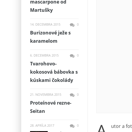
mascarpone od
Martušky
14. DECEMBRA 2015
0
Burizonové ježe s
karamelom
6. DECEMBRA 2015
0
Tvarohovo-
kokosová bábovka s
kúskami čokolády
21. NOVEMBRA 2015
0
Proteínové rezne-
Seitan
A
utor a fo
28. APRÍLA 2017
0