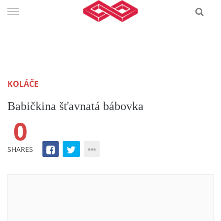
Skip
to
content
KOLÁČE
Babičkina šťavnatá bábovka
0
SHARES