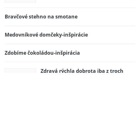
Bravčové stehno na smotane
Medovníkové domčeky-inšpirácie
Zdobíme čokoládou-inšpirácia
Zdravá rýchla dobrota iba z troch
surovín
Chlpaté knedle s hubami
Vajcia plnené lososom. Jednoduché
predjedlo ktoré hrá farbami.