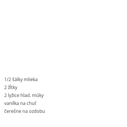
1/2 šálky mlieka
2 žĺtky
2 lyžice hlad. múky
vanilka na chuť
čerešne na ozdobu