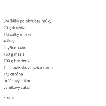
3/4 šálky polohrubej múky
20 g droždia
1/3 šálky mlieka
4 žĺtky
4 lyžice cukor
160 g masla
100 g hrozienka
1 – 2 polievkové lyžice rumu
1/2 citróna
práškový cukor
vanilkový cukor
krém: