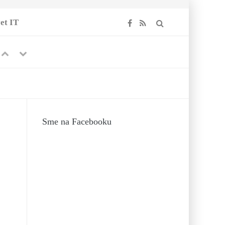
et IT
Previous
Next
017
Sme na Facebooku