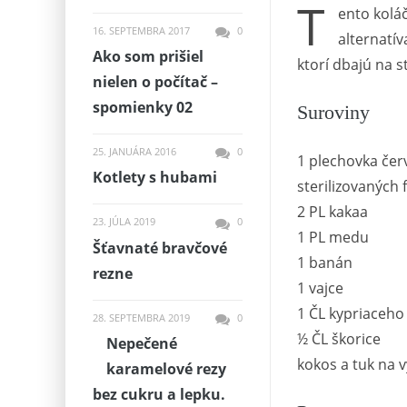
T
ento koláč
16. SEPTEMBRA 2017
0
alternatív
Ako som prišiel
ktorí dbajú na s
nielen o počítač –
spomienky 02
Suroviny
25. JANUÁRA 2016
0
1 plechovka če
Kotlety s hubami
sterilizovaných 
2 PL kakaa
23. JÚLA 2019
0
1 PL medu
Šťavnaté bravčové
1 banán
rezne
1 vajce
1 ČL kypriaceho
28. SEPTEMBRA 2019
0
½ ČL škorice
Nepečené
kokos a tuk na 
karamelové rezy
bez cukru a lepku.