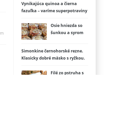
Vynikajúca quinoa a čierna
fazuľka – varíme superpotraviny
Osie hniezda so
šunkou a syrom
om
Simonkine černohorské rezne.
Klasicky dobré mäsko s ryžkou.
Filé zo pstruha s
pistáciami
Správne náhrady
Jednoduchá Tiramisu na plechu