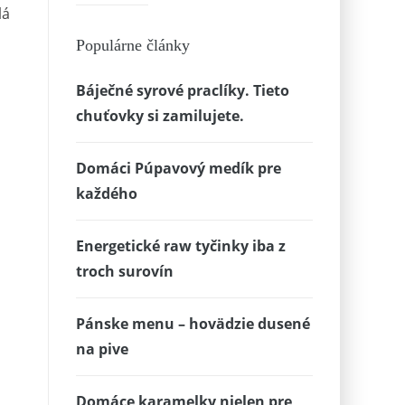
lá
Populárne články
Báječné syrové praclíky. Tieto
chuťovky si zamilujete.
Domáci Púpavový medík pre
každého
Energetické raw tyčinky iba z
troch surovín
Pánske menu – hovädzie dusené
na pive
Domáce karamelky nielen pre