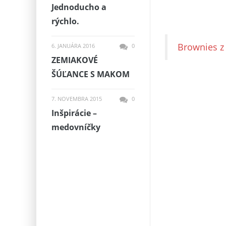
Jednoducho a
rýchlo.
Brownies z 
6. JANUÁRA 2016
0
ZEMIAKOVÉ
ŠÚĽANCE S MAKOM
7. NOVEMBRA 2015
0
Inšpirácie –
medovníčky