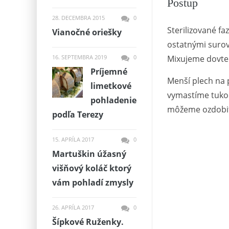
Postup
28. DECEMBRA 2015
0
Sterilizované f
Vianočné oriešky
ostatnými surov
16. SEPTEMBRA 2019
0
Mixujeme dovted
Príjemné
Menší plech na 
limetkové
vymastíme tuko
pohladenie
môžeme ozdobiť 
podľa Terezy
15. APRÍLA 2017
0
Martuškin úžasný
višňový koláč ktorý
vám pohladí zmysly
26. APRÍLA 2017
0
Šípkové Ruženky.