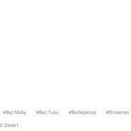
Bez Múky
Bez Tuku
Bezlepkový
Brownies
it Dezert