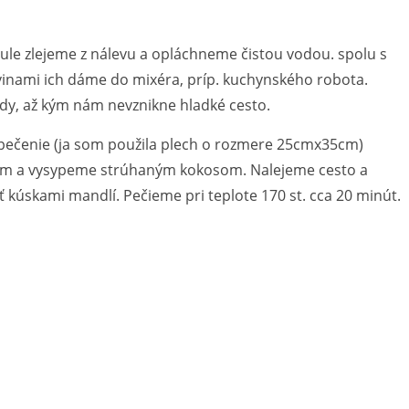
azule zlejeme z nálevu a opláchneme čistou vodou. spolu s
inami ich dáme do mixéra, príp. kuchynského robota.
y, až kým nám nevznikne hladké cesto.
pečenie (ja som použila plech o rozmere 25cmx35cm)
m a vysypeme strúhaným kokosom. Nalejeme cesto a
kúskami mandlí. Pečieme pri teplote 170 st. cca 20 minút.