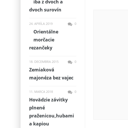
iba z dvoch a
dvoch surovín
24. APRÍLA 2019
0
Orientálne
morčacie
rezančeky
18. DECEMBRA 2015
0
Zemiaková
majonéza bez vajec
11. MARCA 2018
0
Hovädzie závitky
plnené
praženicou,hubami
a kapiou