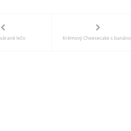
avárané lečo
Krémový Cheesecake s banán