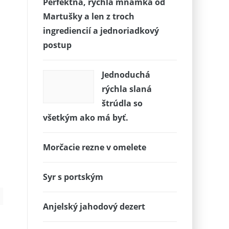
Perfektná, rýchla mňamka od
Martušky a len z troch
ingrediencií a jednoriadkový
postup
Jednoduchá
rýchla slaná
štrúdla so
všetkým ako má byť.
Morčacie rezne v omelete
Syr s portským
Anjelský jahodový dezert