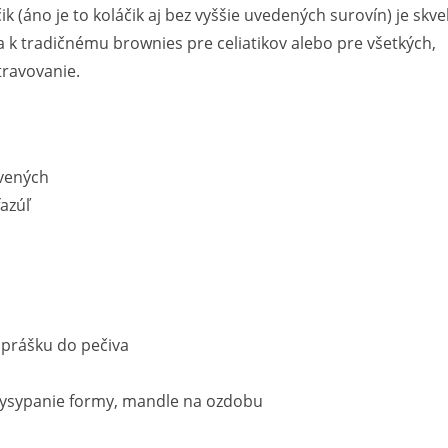
ik (áno je to koláčik aj bez vyššie uvedených surovín) je skve
a k tradičnému brownies pre celiatikov alebo pre všetkých,
travovanie.
rvených
fazúľ
 prášku do pečiva
vysypanie formy, mandle na ozdobu