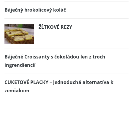
Báječný brokolicový koláč
ŽĹTKOVÉ REZY
Báječné Croissanty s čokoládou len z troch
ingrendiencií
CUKETOVÉ PLACKY – jednoduchá alternatíva k
zemiakom
Ozdobný cukor
Ako som prišiel nielen o počítač – krištáľova guľa 03