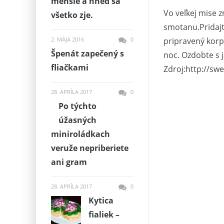
menšie a hneď sa
Vo veľkej mise 
všetko zje.
smotanu.Pridajt
2. MÁJA 2016
0
pripravený korp
Špenát zapečený s
noc. Ozdobte s 
fliačkami
Zdroj:http://sw
28. APRÍLA 2017
0
Po týchto
úžasných
miniroládkach
veruže nepriberiete
ani gram
28. APRÍLA 2017
0
Kytica
fialiek –