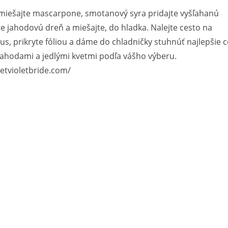
zmiešajte mascarpone, smotanový syra pridajte vyšľahanú
e jahodovú dreň a miešajte, do hladka. Nalejte cesto na
us, prikryte fóliou a dáme do chladničky stuhnúť najlepšie c
jahodami a jedlými kvetmi podľa vášho výberu.
eetvioletbride.com/