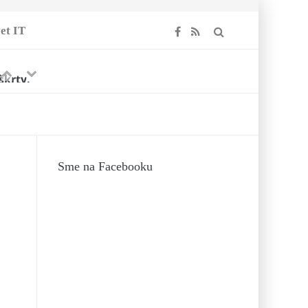
et IT
Previous
Next
škrty.
Sme na Facebooku
 rezeň