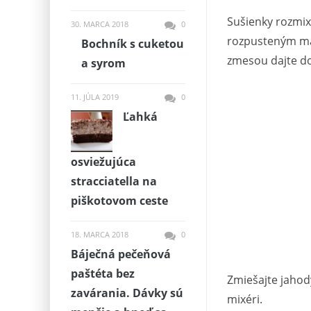
Sušienky rozmix
30. MARCA 2018
0
rozpusteným ma
Bochník s cuketou
zmesou dajte do
a syrom
11. JÚLA 2019
0
Ľahká
osviežujúca
stracciatella na
piškotovom ceste
18. MARCA 2018
0
Báječná pečeňová
paštéta bez
Zmiešajte jahod
zavárania. Dávky sú
mixéri.