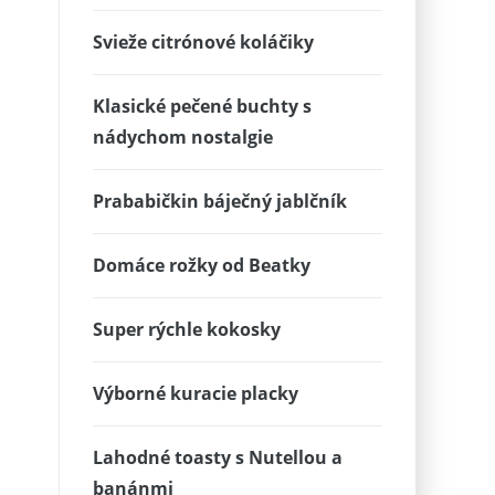
Svieže citrónové koláčiky
Klasické pečené buchty s
nádychom nostalgie
Prababičkin báječný jablčník
Domáce rožky od Beatky
Super rýchle kokosky
Výborné kuracie placky
Lahodné toasty s Nutellou a
banánmi