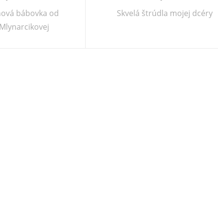
ová bábovka od
Skvelá štrúdla mojej dcéry
Mlynarcikovej