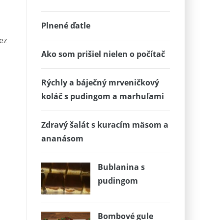
Plnené ďatle
ez
Ako som prišiel nielen o počítač
Rýchly a báječný mrveničkový
koláč s pudingom a marhuľami
Zdravý šalát s kuracím mäsom a
ananásom
Bublanina s
pudingom
Bombové gule