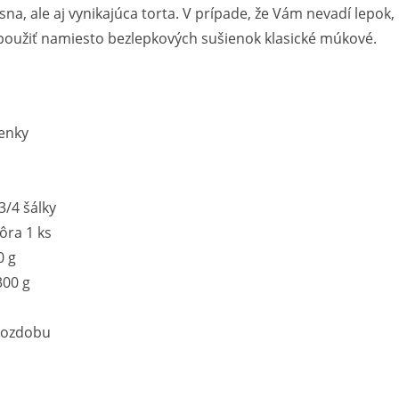
ásna, ale aj vynikajúca torta. V prípade, že Vám nevadí lepok,
oužiť namiesto bezlepkových sušienok klasické múkové.
enky
3/4 šálky
ôra 1 ks
0 g
300 g
a ozdobu