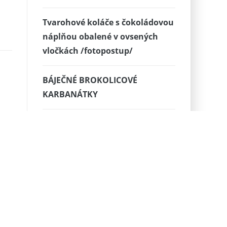
Tvarohové koláče s čokoládovou
náplňou obalené v ovsených
vločkách /fotopostup/
BÁJEČNÉ BROKOLICOVÉ
KARBANÁTKY
KOLÁČ S JABLKY A TVAROHEM
Domáce cibuľové krúžky
Jednoduchý ananásový šalát s
mrkvou a hrozienkami
Maroškov plnený chlebík /čo