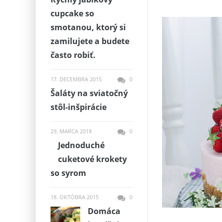
cupcake so
smotanou, ktorý si
zamilujete a budete
často robiť.
17. DECEMBRA 2015
0
Šaláty na sviatočný
stôl-inšpirácie
29. MARCA 2018
0
Jednoduché
cuketové krokety
so syrom
18. OKTÓBRA 2015
0
Domáca