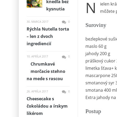
N
knedľa bez
ielen kr
kysnutia
môžete p
30. MARCA 2017
0
Suroviny
Rýchla Nutella torta
– len z dvoch
bezlepkové suši
ingrediencií
maslo 60 g
jahody 200 g
10. APRÍLA 2017
0
práškový cukor 
Chrumkavé
limetka šťava+ k
morčacie stehno
mascarpone 25
na mede s rascou
smotanový syr 
smotana 400 ml
26. APRÍLA 2017
0
Extra jahody n
Cheesecake s
čokoládou a írskym
Postup
likérom