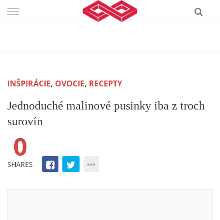
Skip
to
content
INŠPIRÁCIE
,
OVOCIE
,
RECEPTY
Jednoduché malinové pusinky iba z troch
surovín
0
SHARES