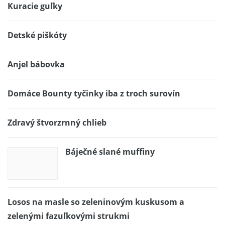
Kuracie guľky
Detské piškóty
Anjel bábovka
Domáce Bounty tyčinky iba z troch surovín
Zdravý štvorzrnný chlieb
Báječné slané muffiny
Losos na masle so zeleninovým kuskusom a
zelenými fazuľkovými strukmi