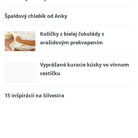
Špaldový chlebík od Anky
Košíčky z bielej čokolády s
arašidovým prekvapením
Vyprážané kuracie kúsky vo vínnom
cestíčku
15 inšpirácií na Silvestra
Perfektné šišky