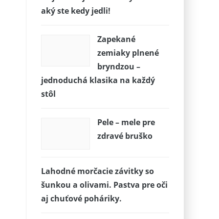
aký ste kedy jedli!
Zapekané
zemiaky plnené
bryndzou –
jednoduchá klasika na každý
stôl
Pele – mele pre
zdravé bruško
Lahodné morčacie závitky so
šunkou a olivami. Pastva pre oči
aj chuťové poháriky.