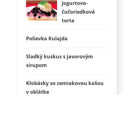
Jogurtovo-
čučoriedková
torta
Polievka Kulajda
Sladký kuskus s javorovým
sirupom
Klobásky so zemiakovou kašou
v oblátke
Mikulášska torta- inšpirácia
Kynutý čučoriedkový koláč na
veľký plech