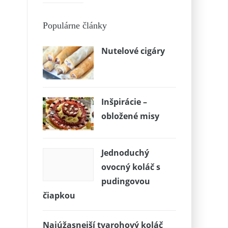
Populárne články
Nutelové cigáry
Inšpirácie –
obložené misy
Jednoduchý
ovocný koláč s
pudingovou
čiapkou
Najúžasnejší tvarohový koláč