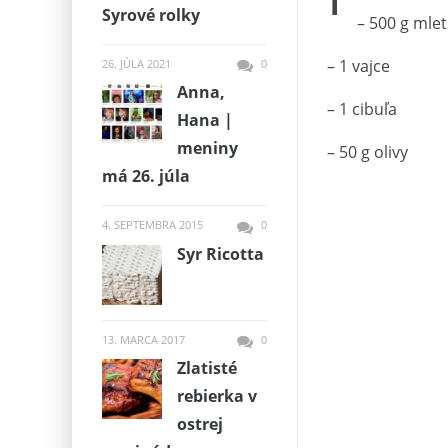
Syrové rolky
– 500 g ml
– 1 vajce
26. JÚLA 2021
0
Anna,
– 1 cibuľa
Hana |
meniny
– 50 g olivy
má 26. júla
4. SEPTEMBRA 2015
0
Syr Ricotta
13. MARCA 2017
0
Zlatisté
rebierka v
ostrej