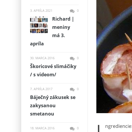
3. APRÍLA 2021
0
Richard |
meniny
má 3.
apríla
30. MARCA 2016
0
Škoricové slimáčiky
/ s videom/
7. APRÍLA 2017
0
Báječný zákusek se
zakysanou
smetanou
I
ngrediencie
18. MARCA 2016
0