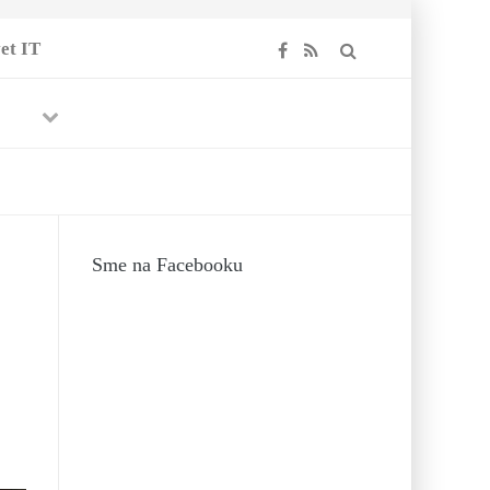
et IT
Previous
Next
017
-
5. APRÍLA
Sme na Facebooku
18