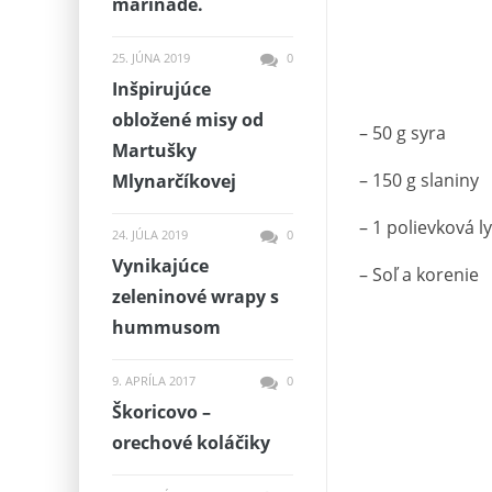
marináde.
25. JÚNA 2019
0
Inšpirujúce
obložené misy od
– 50 g syra
Martušky
– 150 g slaniny
Mlynarčíkovej
– 1 polievková l
24. JÚLA 2019
0
Vynikajúce
– Soľ a korenie
zeleninové wrapy s
hummusom
9. APRÍLA 2017
0
Škoricovo –
orechové koláčiky