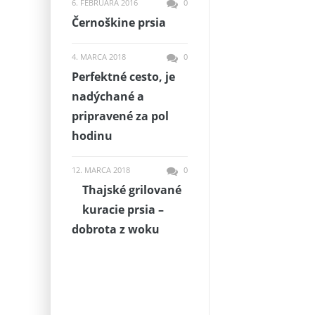
6. FEBRUÁRA 2016
0
Černoškine prsia
4. MARCA 2018
0
Perfektné cesto, je
nadýchané a
pripravené za pol
hodinu
12. MARCA 2018
0
Thajské grilované
kuracie prsia –
dobrota z woku