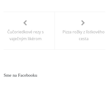
Čučoriedkové rezy s
Pizza rožky z lístkového
vaječným likérom
cesta
Sme na Facebooku