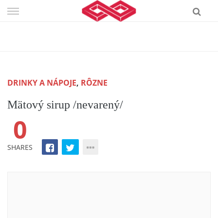
Skip
to
content
DRINKY A NÁPOJE
,
RÔZNE
Mätový sirup /nevarený/
0
SHARES