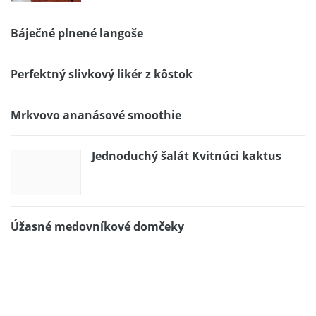
Báječné plnené langoše
Perfektný slivkový likér z kôstok
Mrkvovo ananásové smoothie
Jednoduchý šalát Kvitnúci kaktus
Úžasné medovníkové domčeky
Ocot ako liek
Báječný závin z lístkového cesta s jablkami a