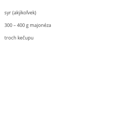
syr (akýkoľvek)
300 – 400 g majonéza
troch kečupu