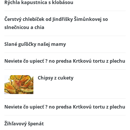
Rýchla kapustnica s klobásou
Čerstvý chlebíček od Jindřišky Šimůnkovej so
slnečnicou a chia
Slané guľôčky našej mamy
Neviete čo upiecť ? no predsa Krtkovú tortu z plechu
Chipsy z cukety
Neviete čo upiecť ? no predsa Krtkovú tortu z plechu
Žihľavový špenát