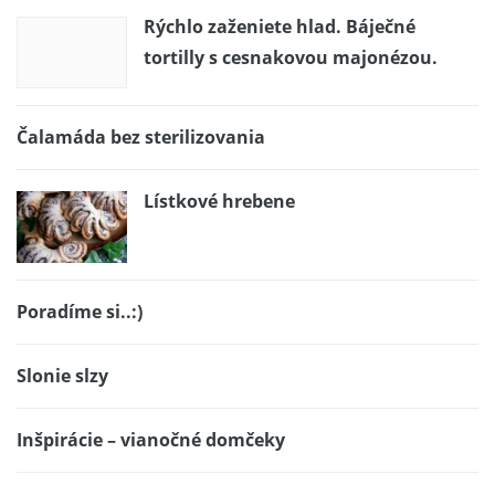
Rýchlo zaženiete hlad. Báječné
tortilly s cesnakovou majonézou.
Čalamáda bez sterilizovania
Lístkové hrebene
Poradíme si..:)
Slonie slzy
Inšpirácie – vianočné domčeky