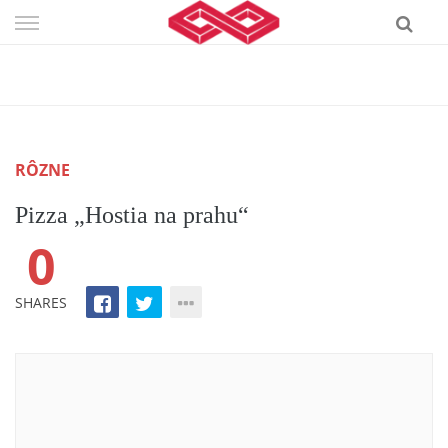
Skip
to
content
RÔZNE
Pizza „Hostia na prahu“
0
SHARES