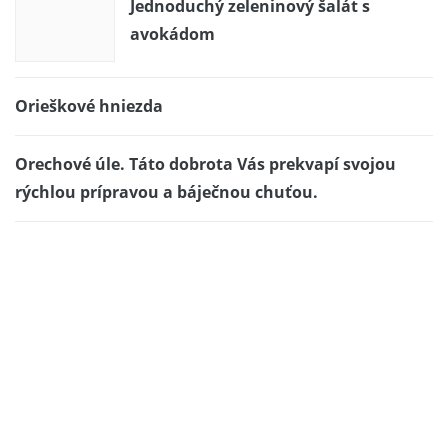
Jednoduchý zeleninový šalát s
avokádom
Orieškové hniezda
Orechové úle. Táto dobrota Vás prekvapí svojou
rýchlou prípravou a báječnou chuťou.
Odpaľované malinové srdiečka
Šalát zo zeleru,bielej repy a rajčiakov
Sladké kytice-inšpirácie
Inšpirácie – vianočná krása