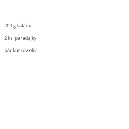
200 g saláma
2 ks paradajky
pár kúskov olív