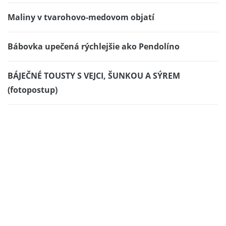
Maliny v tvarohovo-medovom objatí
Bábovka upečená rýchlejšie ako Pendolíno
BÁJEČNÉ TOUSTY S VEJCI, ŠUNKOU A SÝREM
(fotopostup)
Báječné kuracie závitky s brokolicou
a syrom
Ruže z lososa s vajíčkami
OŘECHOVÝ CHLÉB OD DANULKY VAŠÍČKOVEJ