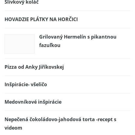
Slivkový koláč
HOVADZIE PLÁTKY NA HORČICI
Grilovaný Hermelín s pikantnou
fazuľkou
Pizza od Anky Jiříkovskej
Inšpirácie- všeličo
Medovníkové inšpirácie
Nepečená čokoládovo-jahodová torta -recept s
videom