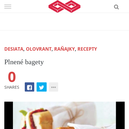
Skip
to
content
DESIATA
,
OLOVRANT
,
RAŇAJKY
,
RECEPTY
Plnené bagety
0
SHARES