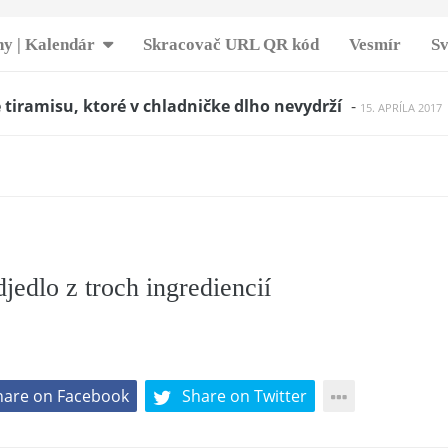
y | Kalendár
Skracovač URL QR kód
Vesmír
Sv
tiramisu, ktoré v chladničke dlho nevydrží
-
15. APRÍLA 2017
ný zemiakový koláč na zasýtenie
-
23. SEPTEMBRA 2019
áč s piškótami a lístkovým cestom
-
11. MARCA 2018
 muffiny bez lepku
-
7. MÁJA 2017
ený bôčik ala roláda čo premastí
-
2. APRÍLA 2017
ky s vanilkovým krémom
-
20. OKTÓBRA 2016
a
-
24. MARCA 2017
ová omeleta, ktorá ťa naštartuje do pracovného dňa a
jedlo z troch ingrediencií
)
-
27. MARCA 2018
nedlík z domácej pekárne
-
12. MARCA 2018
SE ZAKYSANOU SMETANOU OD DANULKY VAŠÍČKOVEJ
-
28.
hare on Facebook
Share on Twitter