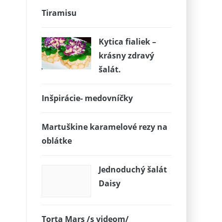
Tiramisu
Kytica fialiek –
krásny zdravý
šalát.
Inšpirácie- medovníčky
Martuškine karamelové rezy na
oblátke
Jednoduchý šalát
Daisy
Torta Mars /s videom/