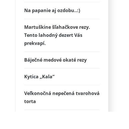
Na papanie aj ozdobu..:)
Martuškine šľahačkove rezy.
Tento lahodný dezert Vás
prekvapí.
Báječné medové okaté rezy
Kytica „Kala“
Veľkonočná nepečená tvarohová
torta
Červená klasika ktorá sa pohrá s
Vašimi zmyslami