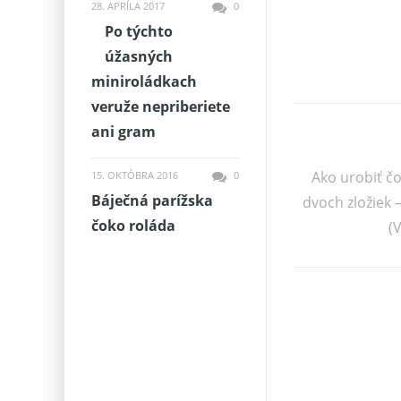
28. APRÍLA 2017
0
Po týchto
úžasných
miniroládkach
veruže nepriberiete
ani gram
Ako urobiť č
15. OKTÓBRA 2016
0
Báječná parížska
dvoch zložiek 
čoko roláda
(