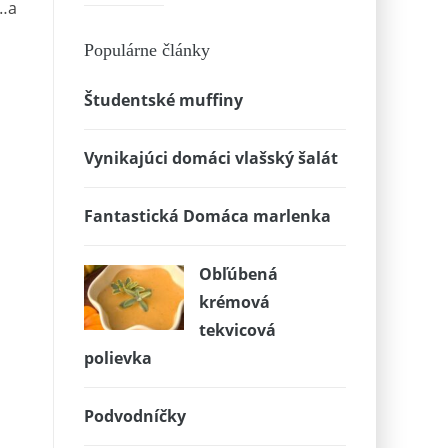
o…a
Populárne články
Študentské muffiny
Vynikajúci domáci vlašský šalát
Fantastická Domáca marlenka
Obľúbená
krémová
tekvicová
polievka
Podvodníčky