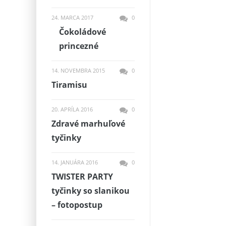
24. MARCA 2017
0
Čokoládové
princezné
14. NOVEMBRA 2015
0
Tiramisu
20. APRÍLA 2016
0
Zdravé marhuľové
tyčinky
14. JANUÁRA 2016
0
TWISTER PARTY
tyčinky so slanikou
– fotopostup