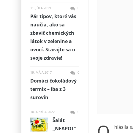
11. JÚLA 2019
0
Pár tipov, ktoré vás
naučia, ako sa
zbaviť chemických
látok v zelenine a
ovocí. Starajte sa o
svoje zdravie!
19. MÁJA 2017
0
Domáci čokoládový
termix – iba z 3
surovín
10. APRÍLA 2022
0
Šalát
O
hlásila 
„NEAPOL“