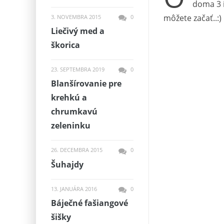
doma 3 
môžete začať..:)
3. NOVEMBRA 2015
0
Liečivý med a
škorica
23. SEPTEMBRA 2019
0
Blanšírovanie pre
krehkú a
chrumkavú
zeleninku
26. DECEMBRA 2015
0
Šuhajdy
13. JANUÁRA 2016
0
Báječné fašiangové
šišky