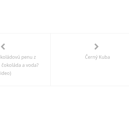
okoládovú penu z
Černý Kuba
– čokoláda a voda?
Video)