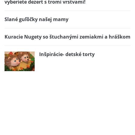
vyberiete dezert s tromi vrstvami!
Slané guľôčky našej mamy
Kuracie Nugety so štuchanými zemiakmi a hráškom
Inšpirácie- detské torty
Vajíčkový šalát s tuniakom
Trené rožteky
Lahodné toasty s Nutellou a banánmi