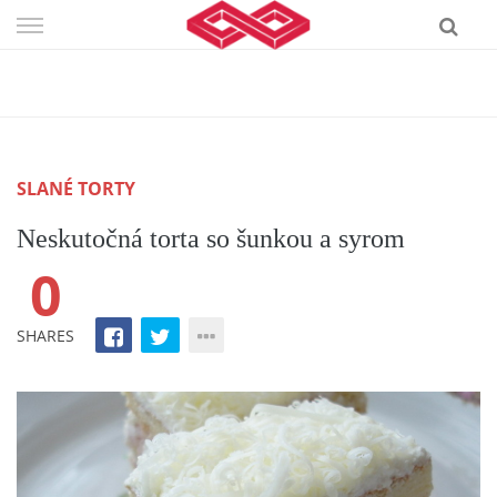
Skip
to
content
SLANÉ TORTY
Neskutočná torta so šunkou a syrom
0
SHARES