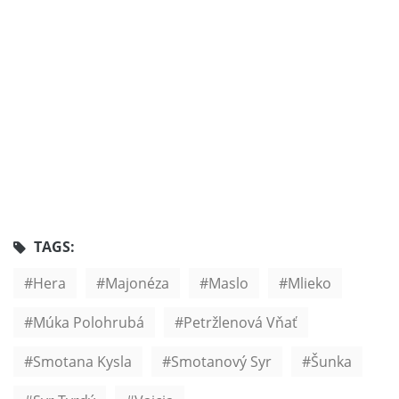
TAGS:
Hera
Majonéza
Maslo
Mlieko
Múka Polohrubá
Petržlenová Vňať
Smotana Kysla
Smotanový Syr
Šunka