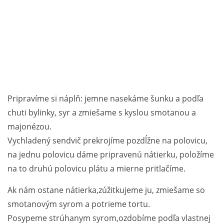
Pripravíme si náplň: jemne nasekáme šunku a podľa
chuti bylinky, syr a zmiešame s kyslou smotanou a
majonézou.
Vychladený sendvič prekrojíme pozdĺžne na polovicu,
na jednu polovicu dáme pripravenú nátierku, položíme
na to druhú polovicu plátu a mierne pritlačíme.
Ak nám ostane nátierka,zúžitkujeme ju, zmiešame so
smotanovým syrom a potrieme tortu.
Posypeme strúhanym syrom,ozdobíme podľa vlastnej