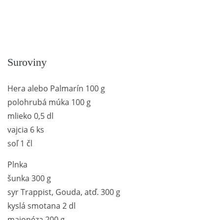
Suroviny
Hera alebo Palmarín 100 g
polohrubá múka 100 g
mlieko 0,5 dl
vajcia 6 ks
soľ 1 čl
Plnka
šunka 300 g
syr Trappist, Gouda, atď. 300 g
kyslá smotana 2 dl
majonéza 200 g