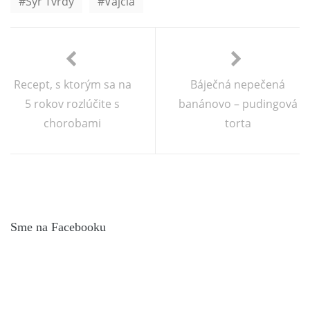
Syr Tvrdý
Vajcia
Recept, s ktorým sa na
Báječná nepečená
5 rokov rozlúčite s
banánovo – pudingová
chorobami
torta
Sme na Facebooku