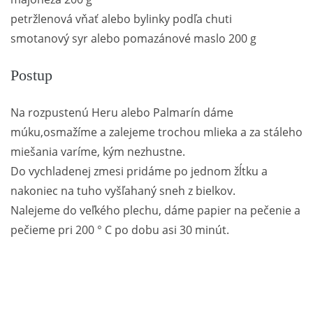
petržlenová vňať alebo bylinky podľa chuti
smotanový syr alebo pomazánové maslo 200 g
Postup
Na rozpustenú Heru alebo Palmarín dáme
múku,osmažíme a zalejeme trochou mlieka a za stáleho
miešania varíme, kým nezhustne.
Do vychladenej zmesi pridáme po jednom žĺtku a
nakoniec na tuho vyšľahaný sneh z bielkov.
Nalejeme do veľkého plechu, dáme papier na pečenie a
pečieme pri 200 ° C po dobu asi 30 minút.