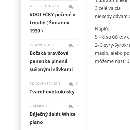
1/2 litra mlieka
16. FEBRUÁRA 2016
0
3 celé vajcia
VDOLEČKY pečené v
niekedy dávam a
troubě ( Šimanov
Náplň:
1930 )
5 – 8 strúčikov 
2- 3 syry-Syrok
29. APRÍLA 2017
0
Božská bravčová
maslo, alebo p
panenka plnená
môžeme nastrúh
sušenými slivkami
26. NOVEMBRA 2015
0
Tvarohové kokosky
7. APRÍLA 2017
0
Báječný šalát White
piano