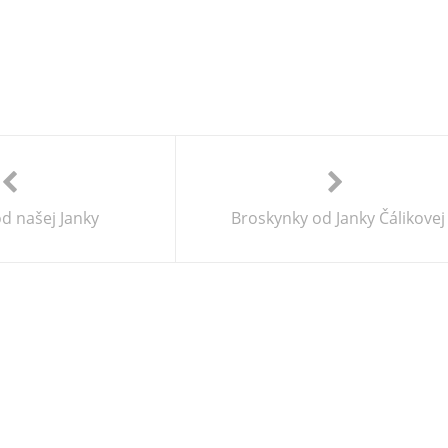
d našej Janky
Broskynky od Janky Čálikovej