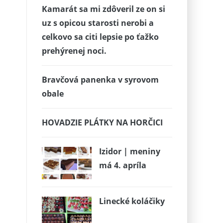
Kamarát sa mi zdôveril ze on si
uz s opicou starosti nerobi a
celkovo sa citi lepsie po ťažko
prehýrenej noci.
Bravčová panenka v syrovom
obale
HOVADZIE PLÁTKY NA HORČICI
Izidor | meniny
má 4. apríla
Linecké koláčiky