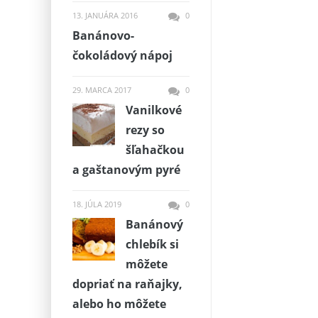
13. JANUÁRA 2016
0
Banánovo-
čokoládový nápoj
29. MARCA 2017
0
Vanilkové
rezy so
šľahačkou
a gaštanovým pyré
18. JÚLA 2019
0
Banánový
chlebík si
môžete
dopriať na raňajky,
alebo ho môžete