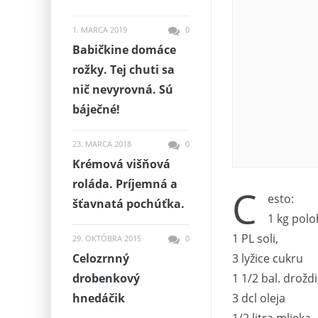
1. MARCA 2019
0
Babičkine domáce
rožky. Tej chuti sa
nič nevyrovná. Sú
báječné!
23. MARCA 2018
0
Krémová višňová
roláda. Príjemná a
C
esto:
šťavnatá pochúťka.
1 kg polo
1 PL soli,
29. OKTÓBRA 2015
0
3 lyžice cukru
Celozrnný
1 1/2 bal. drožd
drobenkový
3 dcl oleja
hnedáčik