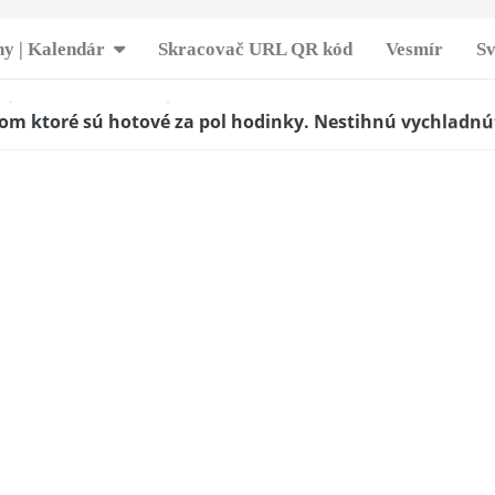
y | Kalendár
Skracovač URL QR kód
Vesmír
Sv
opoludnie z lieskových orechov
-
11. APRÍLA 2017
om ktoré sú hotové za pol hodinky. Nestihnú vychladnúť
a ktorými sa zapráši
-
21. MÁJA 2017
včové koleno – báječná klasika
-
10. APRÍLA 2017
ávový koláčik
-
22. MÁJA 2017
 jednoduchá nepečená torta čo sa v hrdle nezapichne
-
1
slou smotanou a báječným kiwi
-
21. JÚLA 2019
ný chlieb
-
21. MÁJA 2017
jej babičky Božky
-
1. MÁJA 2017
á nepečená torta
-
15. MARCA 2016