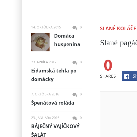
14. OKTÓBRA 2015
0
SLANÉ KOLÁČE
Domáca
Slané pagá
huspenina
0
23. APRÍLA 2017
0
Eidamská tehla po
S
SHARES
domácky
7. OKTÓBRA 2016
0
Špenátová roláda
23. JANUÁRA 2016
0
BÁJEČNÝ VAJÍČKOVÝ
ŠALÁT