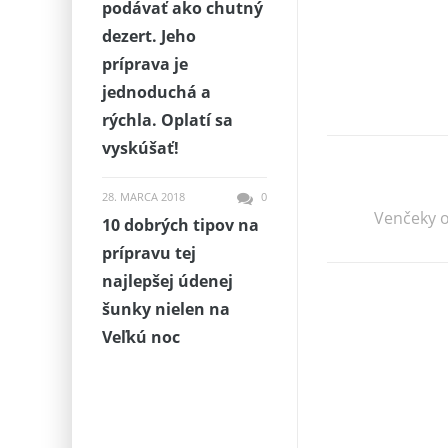
podávať ako chutný
dezert. Jeho
príprava je
jednoduchá a
rýchla. Oplatí sa
vyskúšať!
28. MARCA 2018
0
Venčeky o
10 dobrých tipov na
prípravu tej
najlepšej údenej
šunky nielen na
Veľkú noc