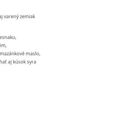
j varený zemiak
cesnaku,
rém,
omazánkové maslo,
ať aj kúsok syra