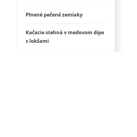
Plnené pečené zemiaky
Kačacie stehná v medovom dipe
s lokšami
SKOŘICOVÍ MOTÝLCI
Báječná domáca varená knedľa
Mätový sirup /nevarený/
Ako vyrobíme motýľa z čokolády
– inšpirácia