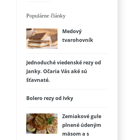
Populárne články
Medový
tvarohovník
Jednoduché viedenské rezy od
Janky. Očaria Vás aké sú
šťavnaté.
Bolero rezy od Ivky
Zemiakové gule
plnené údeným
mäsom a s