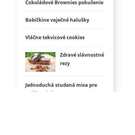
Čokoládové Brownies pokušenie
Babičkine vaječné halušky
Vláčne tekvicové cookies
Zdravé slávnostné
rezy
Jednoduchá studená misa pre
väčšiu návštevu. V
jednoduchosti je krása.
STAROČESKÝ POVIDLOŇ