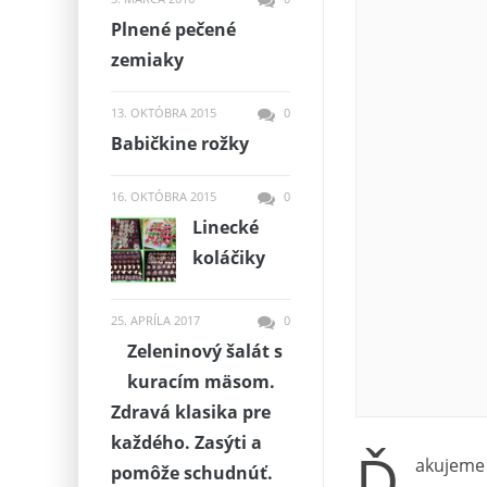
Plnené pečené
zemiaky
13. OKTÓBRA 2015
0
Babičkine rožky
16. OKTÓBRA 2015
0
Linecké
koláčiky
25. APRÍLA 2017
0
Zeleninový šalát s
kuracím mäsom.
Zdravá klasika pre
každého. Zasýti a
Ď
akujeme 
pomôže schudnúť.