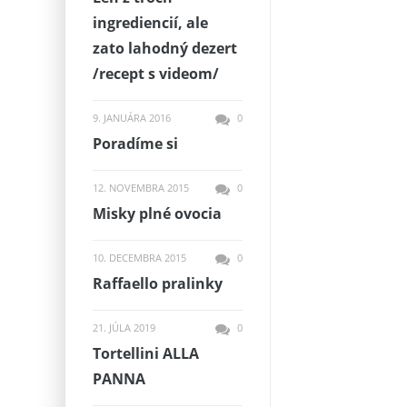
ingrediencií, ale
zato lahodný dezert
/recept s videom/
9. JANUÁRA 2016
0
Poradíme si
12. NOVEMBRA 2015
0
Misky plné ovocia
10. DECEMBRA 2015
0
Raffaello pralinky
21. JÚLA 2019
0
Tortellini ALLA
PANNA