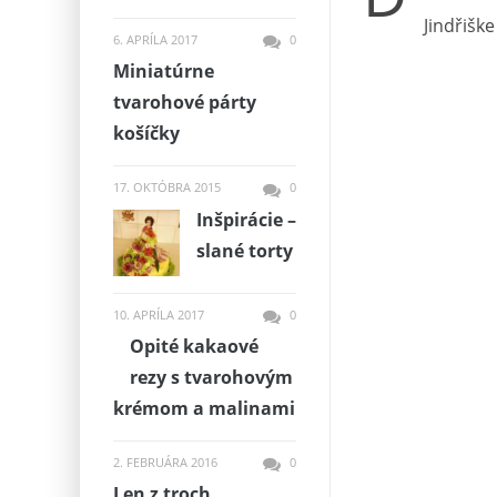
Jindřišk
6. APRÍLA 2017
0
Miniatúrne
tvarohové párty
košíčky
17. OKTÓBRA 2015
0
Inšpirácie –
slané torty
10. APRÍLA 2017
0
Opité kakaové
rezy s tvarohovým
krémom a malinami
2. FEBRUÁRA 2016
0
Len z troch