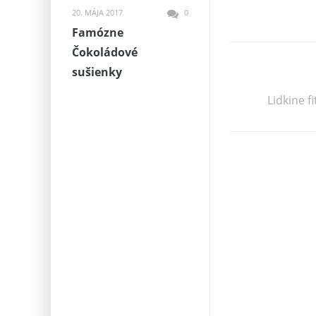
20. MÁJA 2017
0
Famózne
Čokoládové
sušienky
Lidkine f