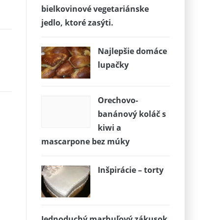
bielkovinové vegetariánske
jedlo, ktoré zasýti.
Najlepšie domáce
lupačky
Orechovo-
banánový koláč s
kiwi a
mascarpone bez múky
Inšpirácie – torty
Jednoduchý marhuľový zákusok