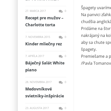
Špagety uvarím
27. MARCA 2017
0
Na panvici zľah
Recept pre mužov –
chudšia anglická
Charlotte torta
Pridáme na štvr
nakrájaný na ko
7. NOVEMBRA 2015
0
aby sa chute sp
Kinder mliečny rez
špagety.
Premiešame a p
7. APRÍLA 2017
0
Báječný šalát White
/Pavla Tomanov
piano
28. NOVEMBRA 2017
0
Medovníkové
svietniky-inšpirácie
23. AUGUSTA 2017
0