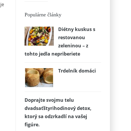
je
Populárne články
Diétny kuskus s
restovanou
zeleninou – z
tohto jedla nepriberiete
Trdelník domáci
Doprajte svojmu telu
dvadsaťštyrihodinový detox,
ktorý sa odzrkadlí na vašej
figúre.