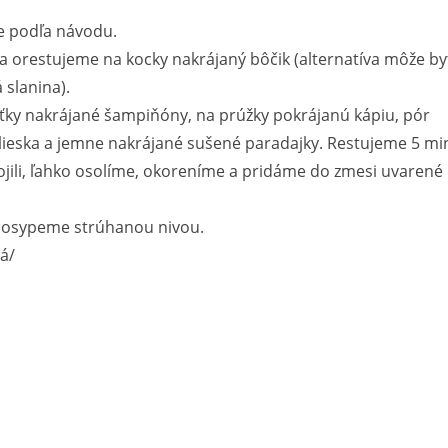
e podľa návodu.
ka orestujeme na kocky nakrájaný bôčik (alternatíva môže by
 slanina).
ťky nakrájané šampiňóny, na prúžky pokrájanú kápiu, pór
lieska a jemne nakrájané sušené paradajky. Restujeme 5 mi
ojili, ľahko osolíme, okoreníme a pridáme do zmesi uvarené
osypeme strúhanou nivou.
á/