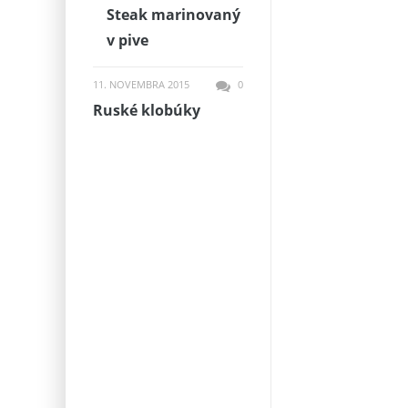
Steak marinovaný
v pive
11. NOVEMBRA 2015
0
Ruské klobúky