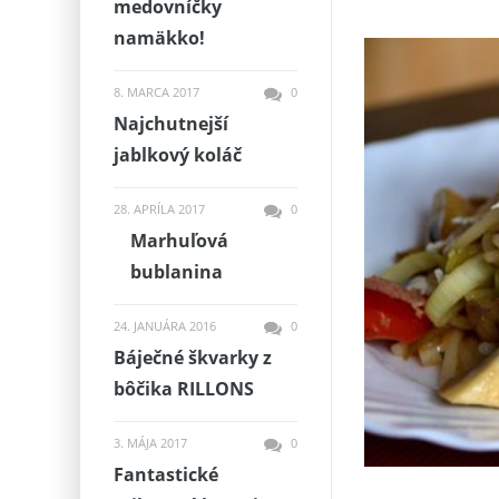
medovníčky
namäkko!
8. MARCA 2017
0
Najchutnejší
jablkový koláč
28. APRÍLA 2017
0
Marhuľová
bublanina
24. JANUÁRA 2016
0
Báječné škvarky z
bôčika RILLONS
3. MÁJA 2017
0
Fantastické