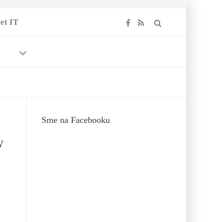
et IT
Previous
Next
.
-
21.
Sme na Facebooku
y