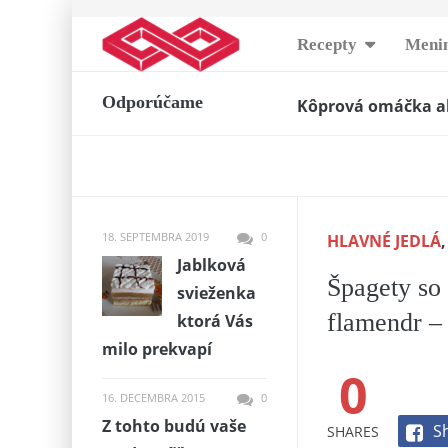
Skip
Recepty
Menin
to
Kôprová omáčka ak
content
Odporúčame
Rýchla domáca „nut
Šalát hniezdo tetr
Premlčaný koláč – 
Chuťovkové lango
Skvelá bryndzová n
18. SEPTEMBRA 2019
0
HLAVNÉ JEDLÁ
AUGUSTA 2016
Jablková
Čučoriedkovo -mali
Špagety so
svieženka
Najlepšie pikantn
flamendr – 
ktorá Vás
Slivkové gule Sta
milo prekvapí
Zelenina zapečená
0
16. DECEMBRA 2015
0
Z tohto budú vaše
S
SHARES