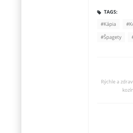
TAGS:
Kápia
K
Špagety
Rýchle a zdrav
kozí