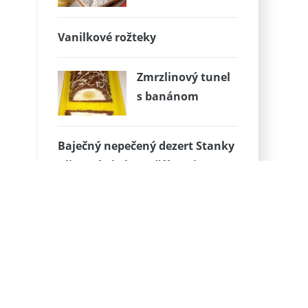
Vanilkové rožteky
Zmrzlinový tunel
s banánom
Baječný nepečený dezert Stanky
Klinovskej Chromčákovej
Zdravá večera s brokolicou a
kuracím mäsom
Inšpirácie – zimné torty
Anjel bábovka