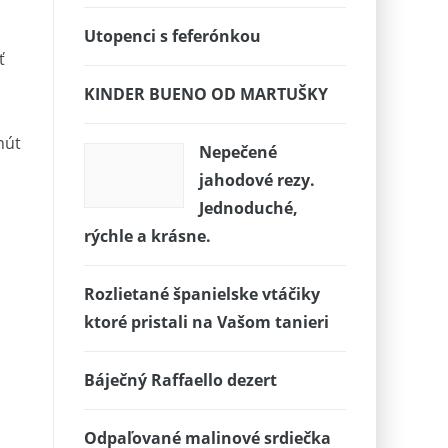
Utopenci s feferónkou
ť
KINDER BUENO OD MARTUŠKY
nút
Nepečené
jahodové rezy.
Jednoduché,
rýchle a krásne.
Rozlietané španielske vtáčiky
ktoré pristali na Vašom tanieri
Báječný Raffaello dezert
Odpaľované malinové srdiečka