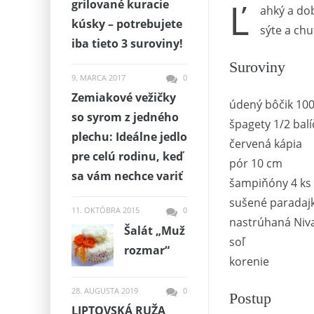
Ľ
grilované kuracie
ahký a dob
kúsky – potrebujete
sýte a chu
iba tieto 3 suroviny!
Suroviny
9. MARCA 2017
0
Zemiakové vežičky
údený bôčik 100
so syrom z jedného
špagety 1/2 balí
plechu: Ideálne jedlo
červená kápia
pre celú rodinu, keď
pór 10 cm
sa vám nechce variť
šampiňóny 4 ks
sušené paradajk
11. OKTÓBRA 2015
0
nastrúhaná Niva
Šalát „Muž
soľ
rozmar“
korenie
28. AUGUSTA 2019
0
Postup
LIPTOVSKÁ RUŽA