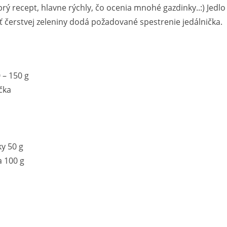
rý recept, hlavne rýchly, čo ocenia mnohé gazdinky..:) Jedlo 
ť čerstvej zeleniny dodá požadované spestrenie jedálnička.
 – 150 g
čka
y 50 g
 100 g