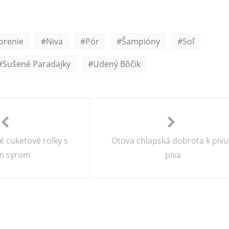
orenie
Niva
Pór
Šampióny
Soľ
Sušené Paradajky
Udený Bôčik
é cuketové rolky s
Otova chlapská dobrota k pivu
m syrom
piva