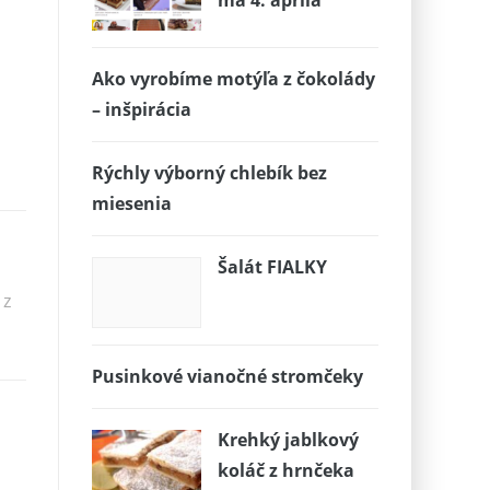
má 4. apríla
Ako vyrobíme motýľa z čokolády
– inšpirácia
Rýchly výborný chlebík bez
miesenia
Šalát FIALKY
 z
Pusinkové vianočné stromčeky
Krehký jablkový
koláč z hrnčeka