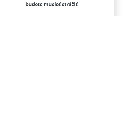
budete musieť strážiť
Neskutočné bylinkové kuracie
stehná s pečenou zeleninou
Výborné Tiramisu bez vajec od
Ivky
Rýchla pizza pre
zaneprázdnených – bez kysnutia
Morčacie rezne so
zemiakovou
kôrkou
Malí černoškovia