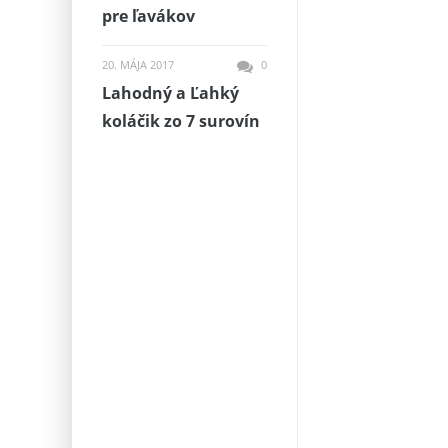
pre ľavákov
20. MÁJA 2017
0
Lahodný a Ľahký
koláčik zo 7 surovín