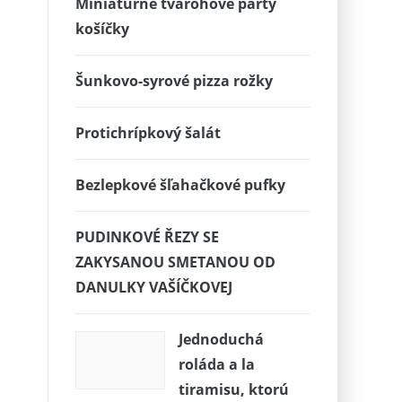
Miniatúrne tvarohové párty
košíčky
Šunkovo-syrové pizza rožky
Protichrípkový šalát
Bezlepkové šľahačkové pufky
PUDINKOVÉ ŘEZY SE
ZAKYSANOU SMETANOU OD
DANULKY VAŠÍČKOVEJ
Jednoduchá
roláda a la
tiramisu, ktorú