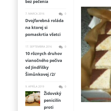
bez pečenia
7. MARCA 2016
0
Dvojfarebná roláda
na ktorej si
pomaskrtia všetci
17. SEPTEMBRA 2016
0
10 rôznych druhov
vianočného pečiva
od Jindřišky
Šimůnkovej /2/
9. APRÍLA 2019
0
Židovský
penicilín
proti