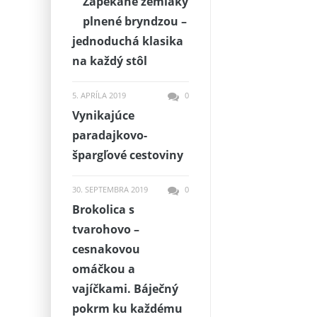
Zapekané zemiaky
plnené bryndzou –
jednoduchá klasika
na každý stôl
5. APRÍLA 2019
0
Vynikajúce
paradajkovo-
špargľové cestoviny
30. SEPTEMBRA 2019
0
Brokolica s
tvarohovo –
cesnakovou
omáčkou a
vajíčkami. Báječný
pokrm ku každému