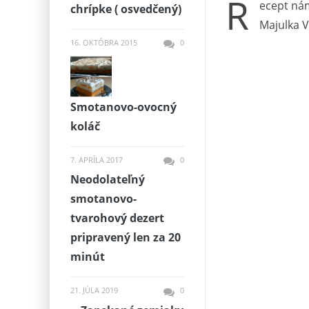
R
ecept nám
chrípke ( osvedčený)
Majulka V
16. OKTÓBRA 2015
0
Smotanovo-ovocný
koláč
7. APRÍLA 2017
0
Neodolateľný
smotanovo-
tvarohový dezert
pripravený len za 20
minút
21. JÚLA 2019
0