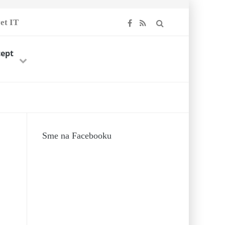
et IT
cept
Previous
Next
-
9.
19
Sme na Facebooku
A 2017
 2017