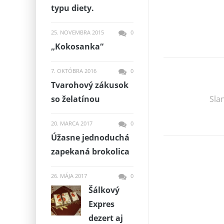
typu diety.
25. NOVEMBRA 2015
0
„Kokosanka“
7. OKTÓBRA 2016
0
Tvarohový zákusok
so želatínou
Sla
20. MARCA 2017
0
Úžasne jednoduchá
zapekaná brokolica
26. MÁJA 2017
0
Šálkový
Expres
dezert aj