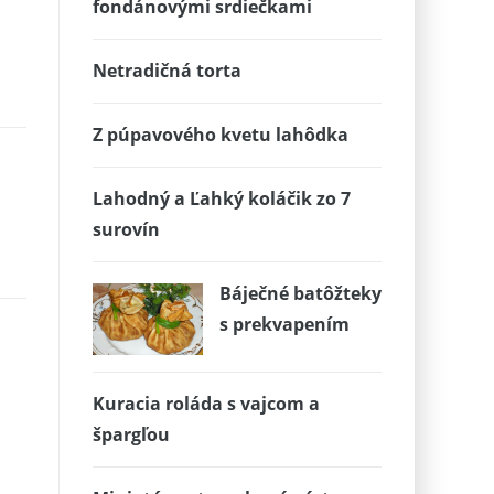
fondánovými srdiečkami
Netradičná torta
Z púpavového kvetu lahôdka
Lahodný a Ľahký koláčik zo 7
j
surovín
Báječné batôžteky
s prekvapením
Kuracia roláda s vajcom a
špargľou