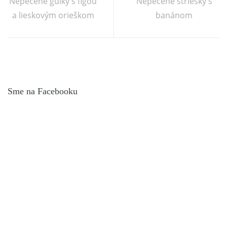
Nepečené guľky s figou
Nepečené striešky s
a lieskovým orieškom
banánom
Sme na Facebooku