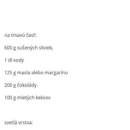
na tmavú časť:
600 g sušených sliviek,
1 dl vody
125 g masla alebo margarínu
200 g čokolády
100 g mletých keksov
svetlá vrstva: