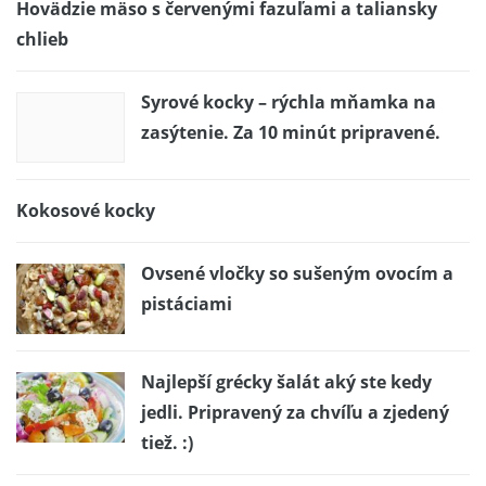
Hovädzie mäso s červenými fazuľami a taliansky
chlieb
Syrové kocky – rýchla mňamka na
zasýtenie. Za 10 minút pripravené.
Kokosové kocky
Ovsené vločky so sušeným ovocím a
pistáciami
Najlepší grécky šalát aký ste kedy
jedli. Pripravený za chvíľu a zjedený
tiež. :)