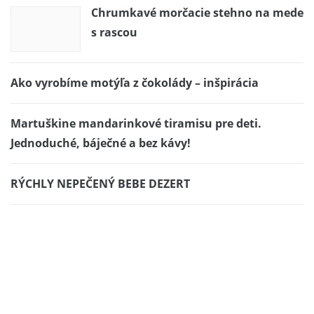
Chrumkavé morčacie stehno na mede
s rascou
Ako vyrobíme motýľa z čokolády – inšpirácia
Martuškine mandarinkové tiramisu pre deti.
Jednoduché, báječné a bez kávy!
RÝCHLY NEPEČENÝ BEBE DEZERT
Báječná domácí pizza (fotopostup)
Grilované šampiňóny s nivou