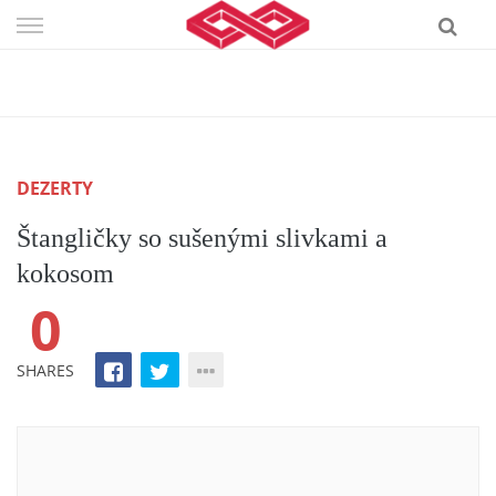
Skip
to
content
DEZERTY
Štangličky so sušenými slivkami a
kokosom
0
SHARES