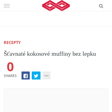
Skip
to
content
RECEPTY
Šťavnaté kokosové muffiny bez lepku
0
SHARES