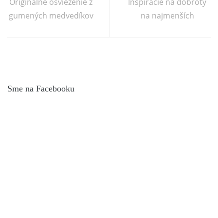
Originálne osvieženie z
Inšpirácie na dobroty
gumených medvedíkov
na najmenších
Sme na Facebooku