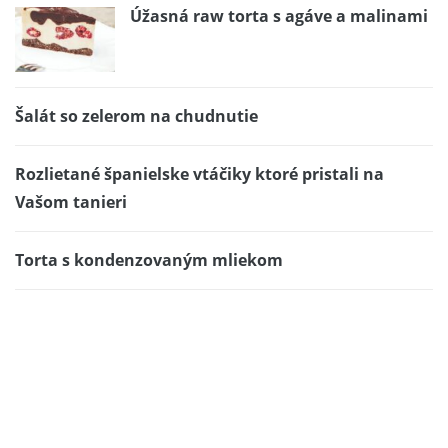
Úžasná raw torta s agáve a malinami
Šalát so zelerom na chudnutie
Rozlietané španielske vtáčiky ktoré pristali na
Vašom tanieri
Torta s kondenzovaným mliekom
Chriapky
Neskutočné bylinkové kuracie stehná s pečenou
zeleninou