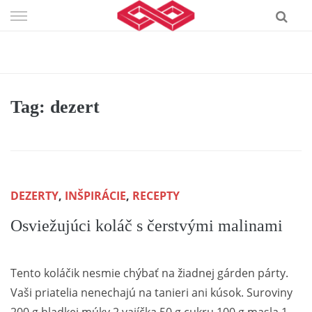
Skip
to
content
Tag: dezert
DEZERTY
,
INŠPIRÁCIE
,
RECEPTY
Osviežujúci koláč s čerstvými malinami
Tento koláčik nesmie chýbať na žiadnej gárden párty.
Vaši priatelia nenechajú na tanieri ani kúsok. Suroviny