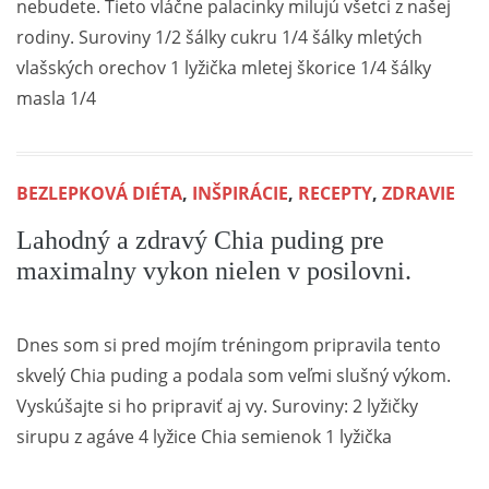
nebudete. Tieto vláčne palacinky milujú všetci z našej
rodiny. Suroviny 1/2 šálky cukru 1/4 šálky mletých
vlašských orechov 1 lyžička mletej škorice 1/4 šálky
masla 1/4
BEZLEPKOVÁ DIÉTA
,
INŠPIRÁCIE
,
RECEPTY
,
ZDRAVIE
Lahodný a zdravý Chia puding pre
maximalny vykon nielen v posilovni.
Dnes som si pred mojím tréningom pripravila tento
skvelý Chia puding a podala som veľmi slušný výkom.
Vyskúšajte si ho pripraviť aj vy. Suroviny: 2 lyžičky
sirupu z agáve 4 lyžice Chia semienok 1 lyžička