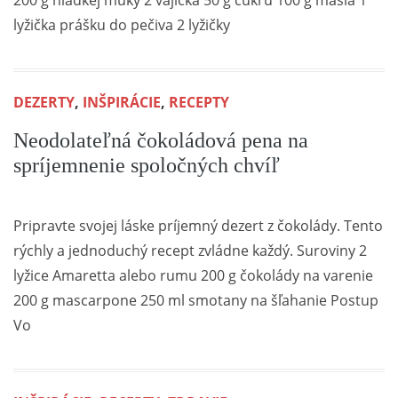
200 g hladkej múky 2 vajíčka 50 g cukru 100 g masla 1
lyžička prášku do pečiva 2 lyžičky
DEZERTY
,
INŠPIRÁCIE
,
RECEPTY
Neodolateľná čokoládová pena na
spríjemnenie spoločných chvíľ
Pripravte svojej láske príjemný dezert z čokolády. Tento
rýchly a jednoduchý recept zvládne každý. Suroviny 2
lyžice Amaretta alebo rumu 200 g čokolády na varenie
200 g mascarpone 250 ml smotany na šľahanie Postup
Vo