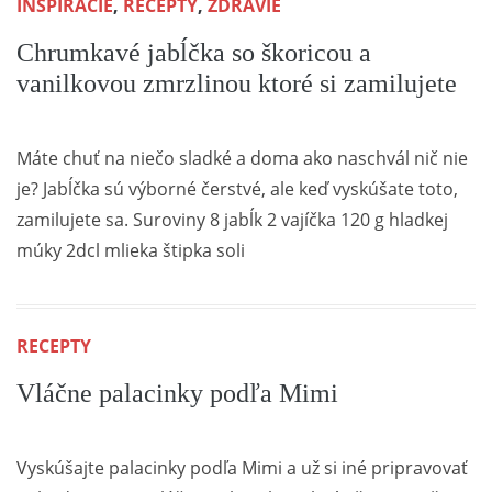
INŠPIRÁCIE
,
RECEPTY
,
ZDRAVIE
Chrumkavé jabĺčka so škoricou a
vanilkovou zmrzlinou ktoré si zamilujete
Máte chuť na niečo sladké a doma ako naschvál nič nie
je? Jabĺčka sú výborné čerstvé, ale keď vyskúšate toto,
zamilujete sa. Suroviny 8 jabĺk 2 vajíčka 120 g hladkej
múky 2dcl mlieka štipka soli
RECEPTY
Vláčne palacinky podľa Mimi
Vyskúšajte palacinky podľa Mimi a už si iné pripravovať