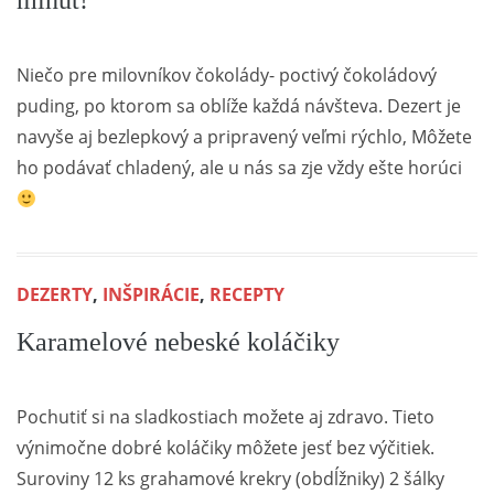
minút!
Niečo pre milovníkov čokolády- poctivý čokoládový
puding, po ktorom sa oblíže každá návšteva. Dezert je
navyše aj bezlepkový a pripravený veľmi rýchlo, Môžete
ho podávať chladený, ale u nás sa zje vždy ešte horúci
DEZERTY
,
INŠPIRÁCIE
,
RECEPTY
Karamelové nebeské koláčiky
Pochutiť si na sladkostiach možete aj zdravo. Tieto
výnimočne dobré koláčiky môžete jesť bez výčitiek.
Suroviny 12 ks grahamové krekry (obdĺžniky) 2 šálky