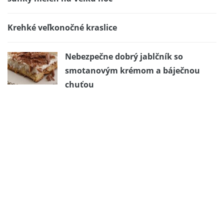
Krehké veľkonočné kraslice
Nebezpečne dobrý jablčník so
smotanovým krémom a báječnou
chuťou
BROKOLICOVÝ KOLÁČ
Inšpirácie – detské torty
Zdravý a rýchly pokrm na raňajky
Jednohubky s údeným lososom