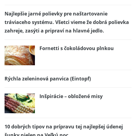
Najlepšie jarné polievky pre naštartovanie
tráviaceho systému. Všetci vieme že dobrá polievka
zahreje, zasýti a pripraví na hlavné jedlo.
Fornetti s čokoládovou plnkou
Rýchla zeleninová panvica (Eintopf)
Inšpirácie – obložené misy
10 dobrých tipov na prípravu tej najlepšej údenej
šunky nielen na Veľkú noc