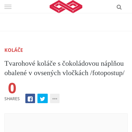
Skip
to
content
KOLÁČE
Tvarohové koláče s čokoládovou náplňou
obalené v ovsených vločkách /fotopostup/
0
SHARES