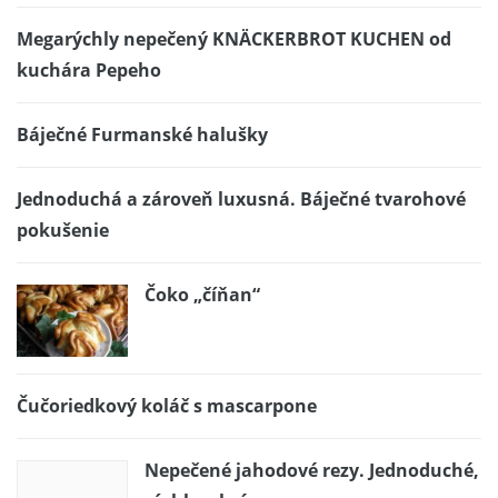
Megarýchly nepečený KNÄCKERBROT KUCHEN od
kuchára Pepeho
Báječné Furmanské halušky
Jednoduchá a zároveň luxusná. Báječné tvarohové
pokušenie
Čoko „číňan“
Čučoriedkový koláč s mascarpone
Nepečené jahodové rezy. Jednoduché,