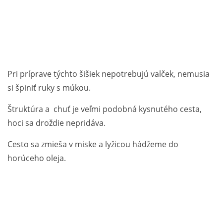
Pri príprave týchto šišiek nepotrebujú valček, nemusia
si špiniť ruky s múkou.
Štruktúra a chuť je veľmi podobná kysnutého cesta,
hoci sa droždie nepridáva.
Cesto sa zmieša v miske a lyžicou hádžeme do
horúceho oleja.