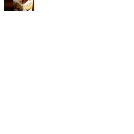
Ražniči ako minútka
Jednoduchý ovocný koláč s
pudingovou čiapkou
Inšpirácie – medovníčky
Ďumbierniky
Domáce rožky od Beatky
Báječný koláč z detskej výživy