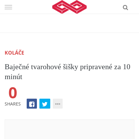
Skip
to
content
KOLÁČE
Baječné tvarohové šišky pripravené za 10
minút
0
SHARES