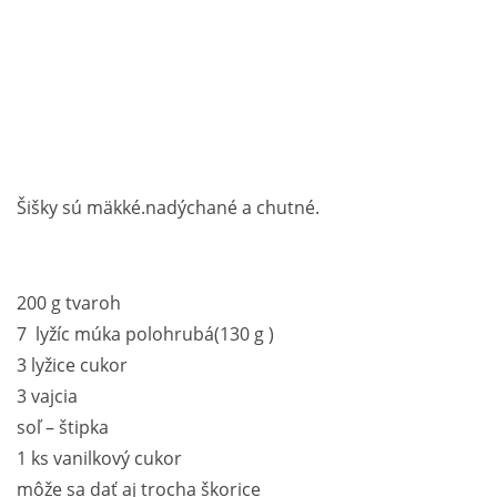
Šišky sú mäkké.nadýchané a chutné.
200 g tvaroh
7 lyžíc múka polohrubá(130 g )
3 lyžice cukor
3 vajcia
soľ – štipka
1 ks vanilkový cukor
môže sa dať aj trocha škorice