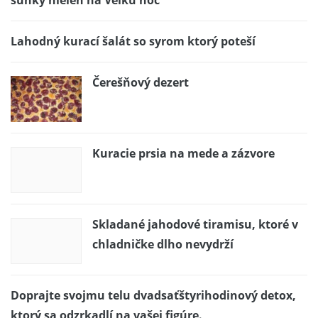
Lahodný kurací šalát so syrom ktorý poteší
Čerešňový dezert
Kuracie prsia na mede a zázvore
Skladané jahodové tiramisu, ktoré v
chladničke dlho nevydrží
Doprajte svojmu telu dvadsaťštyrihodinový detox,
ktorý sa odzrkadlí na vašej figúre.