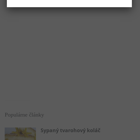
Populárne články
Sypaný tvarohový koláč