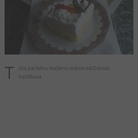
T
úto parádnu maškrtu máme od:Danula
Vašíčková