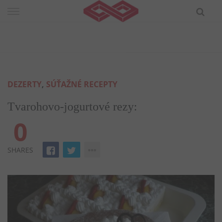
Skip
to
content
DEZERTY
,
SÚŤAŽNÉ RECEPTY
Tvarohovo-jogurtové rezy:
0
SHARES