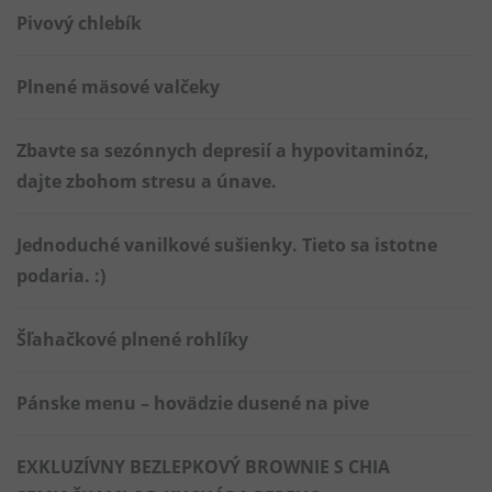
Pivový chlebík
Plnené mäsové valčeky
Zbavte sa sezónnych depresií a hypovitaminóz,
dajte zbohom stresu a únave.
Jednoduché vanilkové sušienky. Tieto sa istotne
podaria. :)
Šľahačkové plnené rohlíky
Pánske menu – hovädzie dusené na pive
EXKLUZÍVNY BEZLEPKOVÝ BROWNIE S CHIA