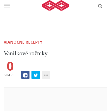
Skip
to
content
VIANOČNÉ RECEPTY
Vanilkové rožteky
0
SHARES