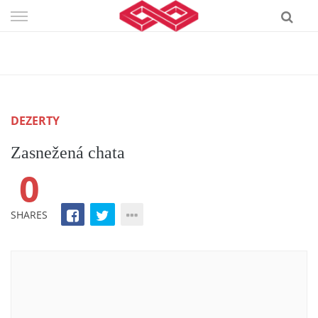
Skip
to
content
DEZERTY
Zasnežená chata
0
SHARES