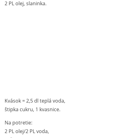
2 PL olej, slaninka.
Kvások = 2,5 dl teplá voda,
štipka cukru, 1 kvasnice.
Na potretie:
2 PL olej/2 PL voda,