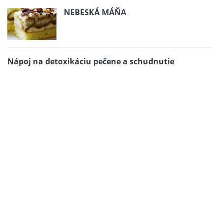
NEBESKÁ MÁŇA
Nápoj na detoxikáciu pečene a schudnutie
Pomazánka Liptauer
Zdobíme čokoládou-inšpirácia
Inšpirácie- medovníčky
Palacinky s mletým mäsom
Crème Fraîche – Kyslý šľahačkový krém