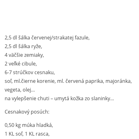
2,5 dl šálka červenej/strakatej fazule,
2,5 dl šálka ryže,
4 väčšie zemiaky,
2 veľké cibule,
6-7 strúčkov cesnaku,
soľ, ml.čierne korenie, ml. červená paprika, majoránka,
vegeta, olej…
na vylepšenie chuti – umytá kožka zo slaninky…
Cesnakový posúch:
0,50 kg múka hladká,
1 KL soľ, 1 KL rasca,