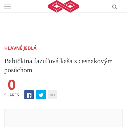
Skip
to
content
HLAVNÉ JEDLÁ
Babičkina fazuľová kaša s cesnakovým
posúchom
0
SHARES