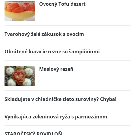
Ovocný Tofu dezert
Tvarohový želé zákusok s ovocím
Obrátené kuracie rezne so šampiňónmi
Maslový rezeň
Skladujete v chladničke tieto suroviny? Chyba!
Vynikajúca zeleninová ryža s parmezánom
STAROČESKÝ POVIDLOŇ