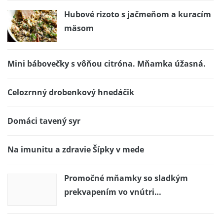
Hubové rizoto s jačmeňom a kuracím
mäsom
Mini bábovečky s vôňou citróna. Mňamka úžasná.
Celozrnný drobenkový hnedáčik
Domáci tavený syr
Na imunitu a zdravie Šípky v mede
Promočné mňamky so sladkým
prekvapením vo vnútri…