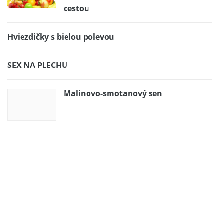
cestou
Hviezdičky s bielou polevou
SEX NA PLECHU
Malinovo-smotanový sen
Sladká kytica z krémových ruží.
Krásny a chutný darček?
Nepečená banánovo-pudingová strieška