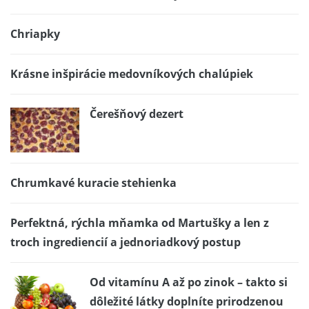
Chriapky
Krásne inšpirácie medovníkových chalúpiek
Čerešňový dezert
Chrumkavé kuracie stehienka
Perfektná, rýchla mňamka od Martušky a len z
troch ingrediencií a jednoriadkový postup
Od vitamínu A až po zinok – takto si
dôležité látky doplníte prirodzenou