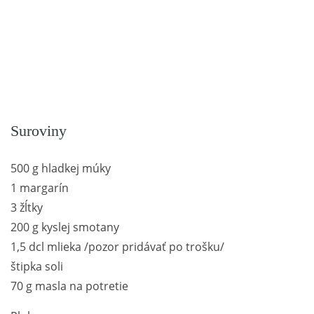
Suroviny
500 g hladkej múky
1 margarín
3 žĺtky
200 g kyslej smotany
1,5 dcl mlieka /pozor pridávať po trošku/
štipka soli
70 g masla na potretie