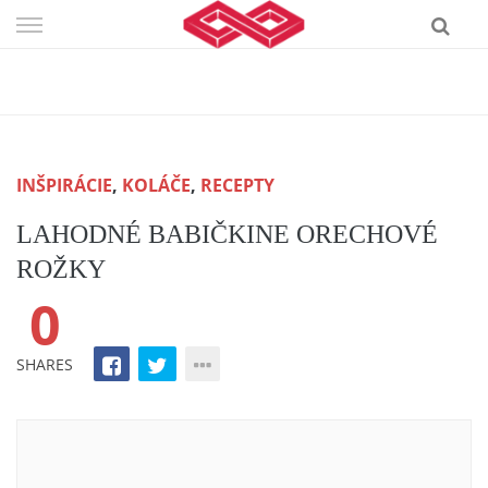
Skip
to
content
INŠPIRÁCIE
,
KOLÁČE
,
RECEPTY
LAHODNÉ BABIČKINE ORECHOVÉ
ROŽKY
0
SHARES