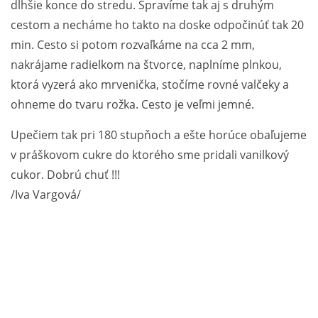
dlhšie konce do stredu. Spravíme tak aj s druhým
cestom a necháme ho takto na doske odpočinúť tak 20
min. Cesto si potom rozvaľkáme na cca 2 mm,
nakrájame radielkom na štvorce, naplníme plnkou,
ktorá vyzerá ako mrvenička, stočíme rovné valčeky a
ohneme do tvaru rožka. Cesto je veľmi jemné.
Upečiem tak pri 180 stupňoch a ešte horúce obaľujeme
v práškovom cukre do ktorého sme pridali vanilkový
cukor. Dobrú chuť !!!
/Iva Vargová/