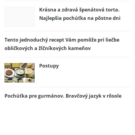
Krásna a zdravá špenátová torta.
Najlepšia pochúťka na pôstne dni
Tento jednoduchý recept Vám pomôže pri liečbe
obličkových a žlčníkových kameňov
Postupy
Pochúťka pre gurmánov. Bravčový jazyk v rôsole
Kurča na pive
MANDĽOVÝ CHEESECAKE s čučoriedkami a malinami