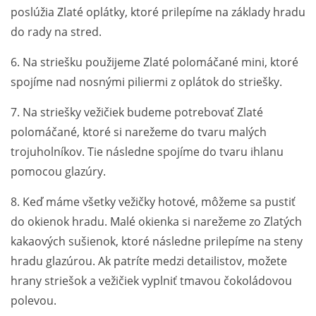
poslúžia Zlaté oplátky, ktoré prilepíme na základy hradu
do rady na stred.
6. Na striešku použijeme Zlaté polomáčané mini, ktoré
spojíme nad nosnými piliermi z oplátok do striešky.
7. Na striešky vežičiek budeme potrebovať Zlaté
polomáčané, ktoré si narežeme do tvaru malých
trojuholníkov. Tie následne spojíme do tvaru ihlanu
pomocou glazúry.
8. Keď máme všetky vežičky hotové, môžeme sa pustiť
do okienok hradu. Malé okienka si narežeme zo Zlatých
kakaových sušienok, ktoré následne prilepíme na steny
hradu glazúrou. Ak patríte medzi detailistov, možete
hrany striešok a vežičiek vyplniť tmavou čokoládovou
polevou.