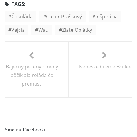
TAGS:
Čokoláda
Cukor Práškový
Inšpirácia
Vajcia
Wau
Zlaté Oplátky
Baječný pečený plnený
Nebeské Creme Brulée
bôčik ala roláda čo
premastí
Sme na Facebooku