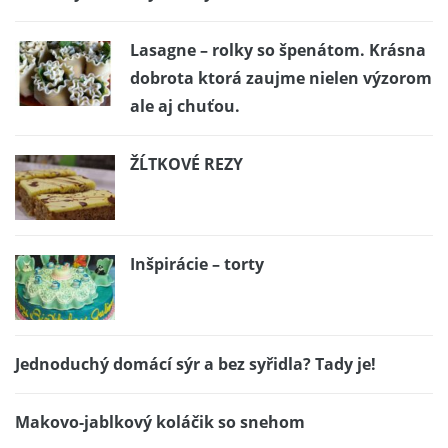
Lasagne – rolky so špenátom. Krásna
dobrota ktorá zaujme nielen výzorom
ale aj chuťou.
ŽĹTKOVÉ REZY
Inšpirácie – torty
Jednoduchý domácí sýr a bez syřidla? Tady je!
Makovo-jablkový koláčik so snehom