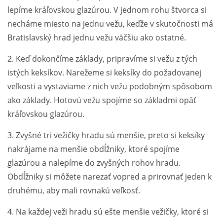
lepíme kráľovskou glazúrou. V jednom rohu štvorca si
necháme miesto na jednu vežu, keďže v skutočnosti má
Bratislavský hrad jednu vežu väčšiu ako ostatné.
2. Keď dokončíme základy, pripravíme si vežu z tých
istých keksíkov. Narežeme si keksíky do požadovanej
veľkosti a vystaviame z nich vežu podobným spôsobom
ako základy. Hotovú vežu spojíme so základmi opäť
kráľovskou glazúrou.
3. Zvyšné tri vežičky hradu sú menšie, preto si keksíky
nakrájame na menšie obdĺžniky, ktoré spojíme
glazúrou a nalepíme do zvyšných rohov hradu.
Obdĺžniky si môžete narezať vopred a prirovnať jeden k
druhému, aby mali rovnakú veľkosť.
4. Na každej veži hradu sú ešte menšie vežičky, ktoré si