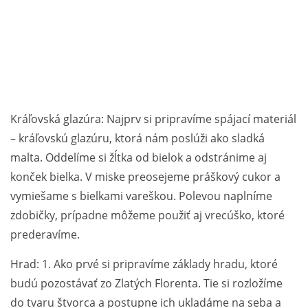
Kráľovská glazúra: Najprv si pripravíme spájací materiál
– kráľovskú glazúru, ktorá nám poslúži ako sladká
malta. Oddelíme si žĺtka od bielok a odstránime aj
konček bielka. V miske preosejeme práškový cukor a
vymiešame s bielkami vareškou. Polevou naplníme
zdobičky, prípadne môžeme použiť aj vrecúško, ktoré
prederavíme.
Hrad: 1. Ako prvé si pripravíme základy hradu, ktoré
budú pozostávať zo Zlatých Florenta. Tie si rozložíme
do tvaru štvorca a postupne ich ukladáme na seba a