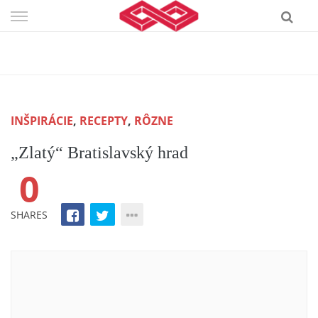
Skip
to
content
INŠPIRÁCIE
,
RECEPTY
,
RÔZNE
„Zlatý“ Bratislavský hrad
0
SHARES