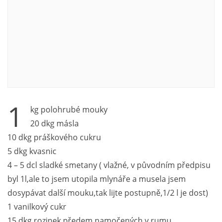
1
kg polohrubé mouky
20 dkg másla
10 dkg práškového cukru
5 dkg kvasnic
4 – 5 dcl sladké smetany ( vlažné, v původním předpisu
byl 1l,ale to jsem utopila mlynáře a musela jsem
dosypávat další mouku,tak lijte postupně,1/2 l je dost)
1 vanilkový cukr
15 dkg rozinek předem namočených v rumu