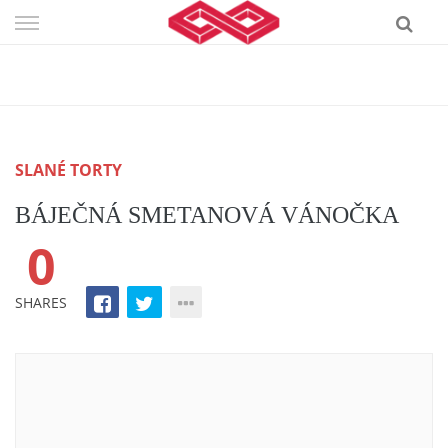
Skip
to
content
SLANÉ TORTY
BÁJEČNÁ SMETANOVÁ VÁNOČKA
0
SHARES