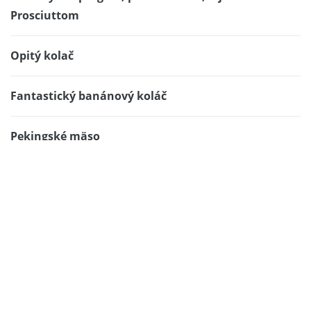
Prosciuttom
Opitý kolač
Fantastický banánový koláč
Pekingské mäso
Toto tu ešte nebolo. Rezeň s vlastným
facebook profilom? Áno. Plumlovský
rezeň
Jednohubky s lososom a avokádom