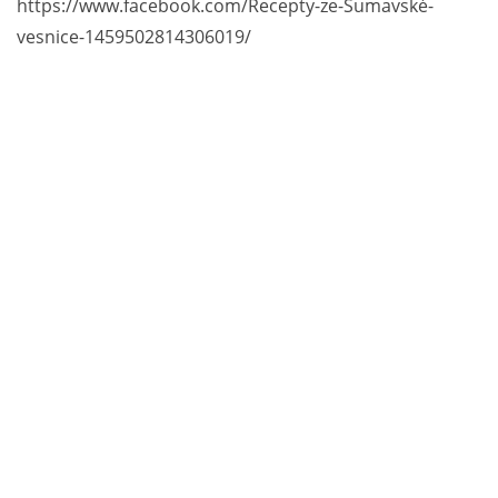
https://www.facebook.com/Recepty-ze-Šumavské-
vesnice-1459502814306019/