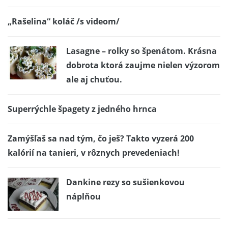
„Rašelina“ koláč /s videom/
Lasagne – rolky so špenátom. Krásna
dobrota ktorá zaujme nielen výzorom
ale aj chuťou.
Superrýchle špagety z jedného hrnca
Zamýšľaš sa nad tým, čo ješ? Takto vyzerá 200
kalórií na tanieri, v rôznych prevedeniach!
Dankine rezy so sušienkovou
náplňou