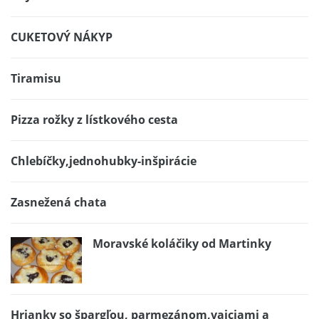
CUKETOVÝ NÁKYP
Tiramisu
Pizza rožky z lístkového cesta
Chlebíčky,jednohubky-inšpirácie
Zasnežená chata
Moravské koláčiky od Martinky
Hrianky so špargľou, parmezánom,vajciami a