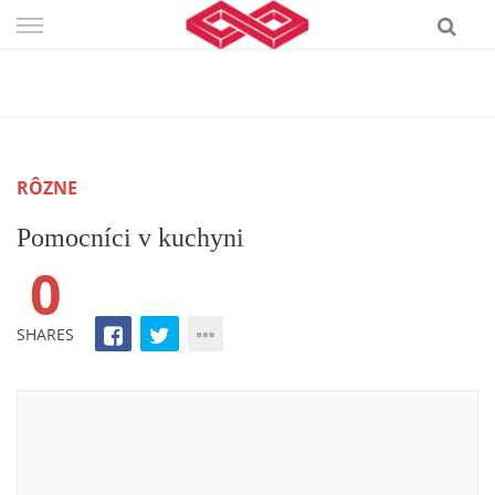
Skip
to
content
RÔZNE
Pomocníci v kuchyni
0
SHARES