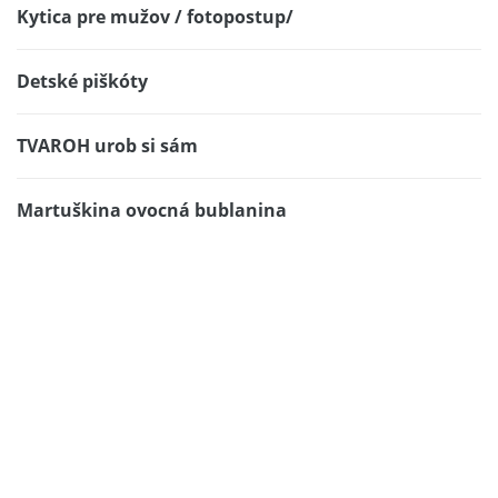
Kytica pre mužov / fotopostup/
Detské piškóty
TVAROH urob si sám
Martuškina ovocná bublanina
BÁJEČNÉ HOVADZIE PLÁTKY NA HORČICI
Kurkuma – korenie známe i neznáme. Účinky na
zdravie i možné nežiadúce účinky.
Pestrá dobrota