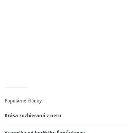
Populárne články
Krása zozbieraná z netu
Vianočka od Jindřišky Šimůnkovej