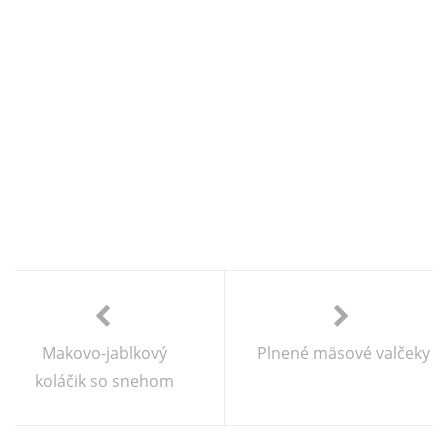
Makovo-jablkový
Plnené mäsové valčeky
koláčik so snehom