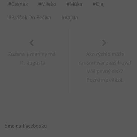
Cesnak
Mlieko
Múka
Olej
Prášok Do Pečiva
Vajcia
Zuzana | meniny má
Ako rýchlo môže
11. augusta
ransomware zašifrovať
Váš pevný disk?
Poznáme víťaza.
Sme na Facebooku