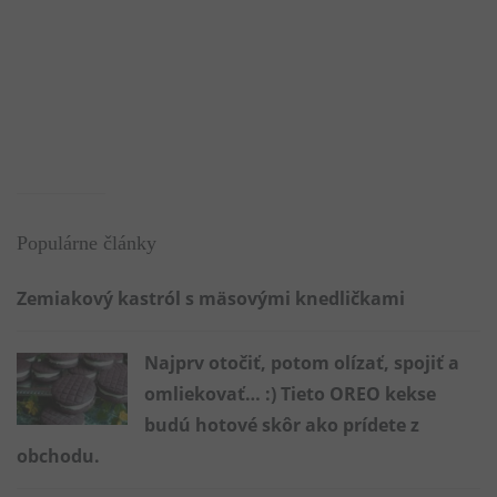
Populárne články
Zemiakový kastról s mäsovými knedličkami
Najprv otočiť, potom olízať, spojiť a
omliekovať… :) Tieto OREO kekse
budú hotové skôr ako prídete z
obchodu.