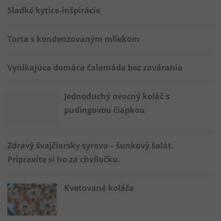
Sladké kytice-inšpirácie
Torta s kondenzovaným mliekom
Vynikajúca domáca čalamáda bez zavárania
Jednoduchý ovocný koláč s
pudingovou čiapkou
Zdravý švajčiarsky syrovo – šunkový šalát.
Pripravíte si ho za chvíločku.
Kvetované koláče