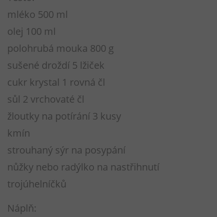
mléko 500 ml
olej 100 ml
polohrubá mouka 800 g
sušené droždí 5 lžiček
cukr krystal 1 rovná čl
sůl 2 vrchovaté čl
žloutky na potírání 3 kusy
kmín
strouhaný sýr na posypání
nůžky nebo radýlko na nastřihnutí
trojúhelníčků
Náplň: