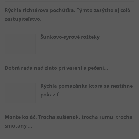
Rýchla richtárova pochúťka. Týmto zasýtite aj celé
zastupiteľstvo.
Šunkovo-syrové rožteky
Dobrá rada nad zlato pri varení a pečení…
Rýchla pomazánka ktorá sa nestihne
pokaziť
Monte koláč. Trocha sušienok, trocha rumu, trocha
smotany …