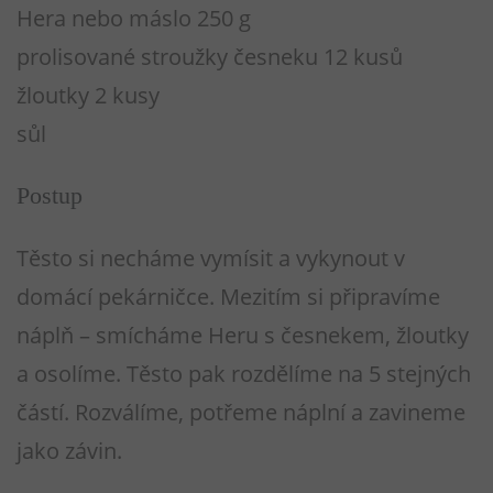
Hera nebo máslo 250 g
prolisované stroužky česneku 12 kusů
žloutky 2 kusy
sůl
Postup
Těsto si necháme vymísit a vykynout v
domácí pekárničce. Mezitím si připravíme
náplň – smícháme Heru s česnekem, žloutky
a osolíme. Těsto pak rozdělíme na 5 stejných
částí. Rozválíme, potřeme náplní a zavineme
jako závin.