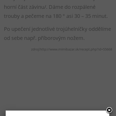
horní část závinu/. Dáme do rozpálené
trouby a pečeme na 180 ° asi 30 – 35 minut.
Po upečení jednotlivé trojúhelníčky oddělíme
od sebe např. příborovým nožem.
zdroj:http://www.mimibazar.sk/recept.php?id=55668