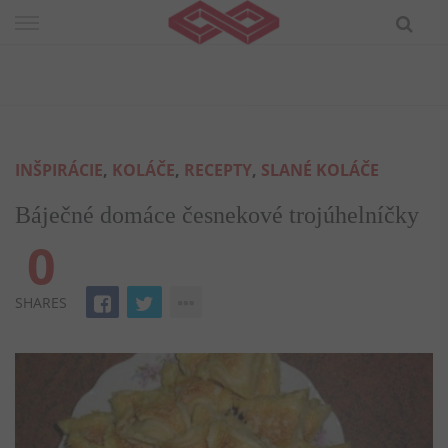
Skip
to
content
INŠPIRÁCIE
,
KOLÁČE
,
RECEPTY
,
SLANÉ KOLÁČE
Báječné domáce česnekové trojúhelníčky
0
SHARES