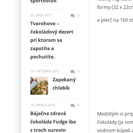
športovcov.
formy (32 x 22c
20. MÁJA 2017
0
a piecť na 160 
Tvarohovo –
čokoládový dezert
pri ktorom sa
zapotíte a
pochutíte.
19. OKTÓBRA 2015
0
Zapekaný
chlebík
18. MARCA 2018
0
Báječne zdravá
Medzitým si pri
čokoláda Fudge iba
čokolády (ja som
z troch surovin
vodnom kúpeli a