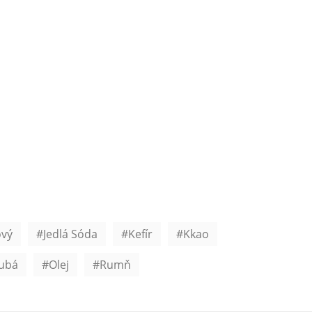
ový
Jedlá Sóda
Kefír
Kkao
ubá
Olej
Rumň