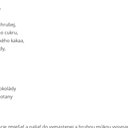
y
hrubej,
o cukru,
ského kakaa,
dy,
čokolády
motany
ncie zmiešať a naliať do vymastenej a hrubou múkou vysypa