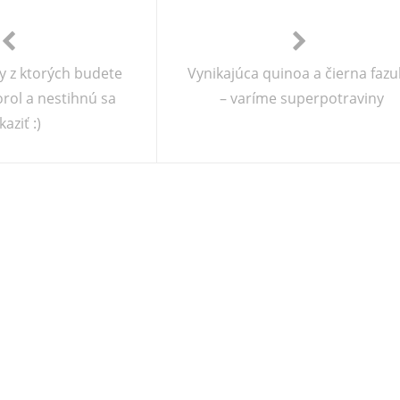
y z ktorých budete
Vynikajúca quinoa a čierna fazu
orol a nestihnú sa
– varíme superpotraviny
aziť :)