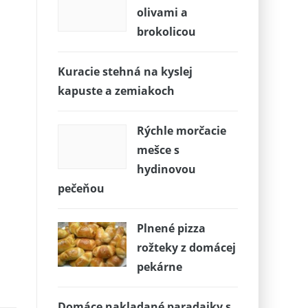
olivami a
brokolicou
Kuracie stehná na kyslej
kapuste a zemiakoch
Rýchle morčacie
mešce s
hydinovou
pečeňou
Plnené pizza
rožteky z domácej
pekárne
Domáce nakladané paradajky s