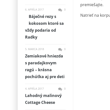
premiešajte.
6. APRÍLA 2017
0
Natrieť na korp
Báječné rezy s
kokosom ktoré sa
vždy podaria od
Radky
5. MARCA 2018
0
Zemiakové hniezda
s paradajkovym
ragú – krásna
pochúťka aj pre deti
4. APRÍLA 2017
0
Lahodný malinový
Cottage Cheese