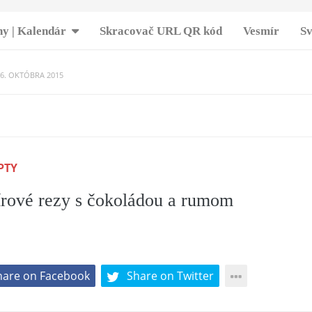
y | Kalendár
Skracovač URL QR kód
Vesmír
Sv
16. OKTÓBRA 2015
 z teľacieho mäsa
-
25. MARCA 2017
-
5. JÚLA 2017
 – šťavnatá plnka v jemnom ceste.
-
10. APRÍLA 2017
rohovo čokoládový dezert aký ste robili
-
23. MARCA 2017
akový sen
-
10. APRÍLA 2017
PTY
slou smotanou a báječným kiwi
-
21. JÚLA 2019
yše zdravé raňajky. Ranná dávka bielkovín, sacharidov,
írové rezy s čokoládou a rumom
abudičov. Naštartujte deň správnou nohou.
-
29. SEPTEMBRA 2
etu a snažím sa ju zakaždým pripraviť na iný spôsob.
a o tomto úžasnom recepte. Pečená cuketa so syrom je
ARCA 2018
hare on Facebook
Share on Twitter
 dezert
-
17. APRÍLA 2017