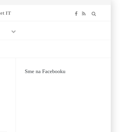
et IT
Previous
Next
Sme na Facebooku
019