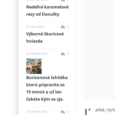
Nedeľné karamelové
rezy od Danulky
20. JÚLA 2019
0
Výborné škoricové
hniezda
24. MARCA 2018
0
Burizonová lahôdka
ktorú pripravíte za
15 minút a už len
čakáte kým sa zje.
Ľ
ahké, rých
18. APRÍLA 2019
0