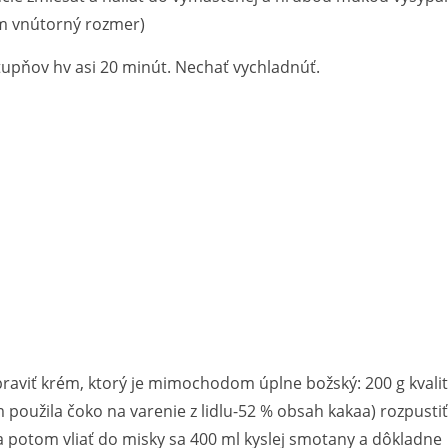
m vnútorný rozmer)
stupňov hv asi 20 minút. Nechať vychladnúť.
praviť krém, ktorý je mimochodom úplne božský: 200 g kvalit
 použila čoko na varenie z lidlu-52 % obsah kakaa) rozpustiť
 potom vliať do misky sa 400 ml kyslej smotany a dôkladne