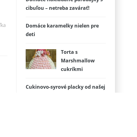
cibuľou – netreba zavárať!
ľka
Domáce karamelky nielen pre
deti
Torta s
Marshmallow
cukríkmi
Cukinovo-syrové placky od našej
Janky
Dezert za pár minút: Čokoládové
kocky so zŕn z granátového
jablka