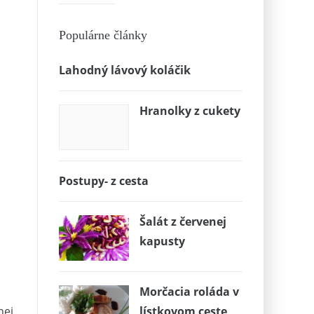
Populárne články
Lahodný lávový koláčik
Hranolky z cukety
Postupy- z cesta
Šalát z červenej
kapusty
Morčacia roláda v
lístkovom ceste
nej