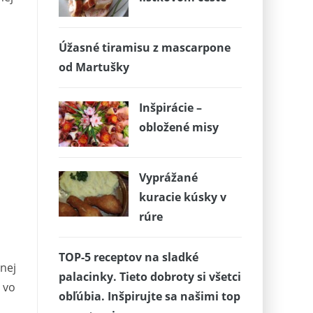
Úžasné tiramisu z mascarpone
od Martušky
Inšpirácie –
obložené misy
Vyprážané
kuracie kúsky v
rúre
TOP-5 receptov na sladké
nej
palacinky. Tieto dobroty si všetci
 vo
obľúbia. Inšpirujte sa našimi top