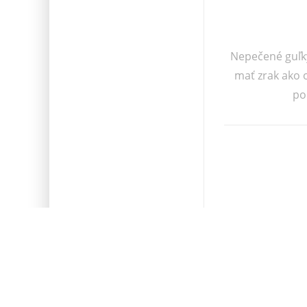
Nepečené guľk
mať zrak ako 
pok