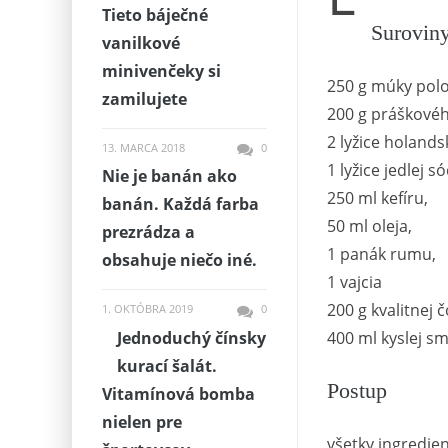
Tieto báječné
Surovin
vanilkové
minivenčeky si
250 g múky polo
zamilujete
200 g práškovéh
2 lyžice holand
13. MARCA 2018
0
1 lyžice jedlej só
Nie je banán ako
250 ml kefíru,
banán. Každá farba
50 ml oleja,
prezrádza a
1 panák rumu,
obsahuje niečo iné.
1 vajcia
200 g kvalitnej 
1. OKTÓBRA 2019
0
Jednoduchý čínsky
400 ml kyslej s
kurací šalát.
Postup
Vitamínová bomba
nielen pre
všetky ingredie