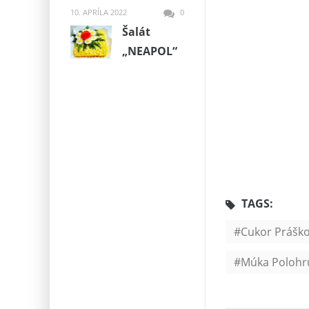
10. APRÍLA 2022
0
Šalát
„NEAPOL“
TAGS:
Cukor Prášk
Múka Polohr