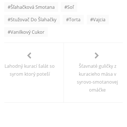
Šľahačková Smotana
Soľ
Stužovač Do Šlahačky
Torta
Vajcia
Vanilkový Cukor
Lahodný kurací šalát so
Šťavnaté guličky z
syrom ktorý poteší
kuracieho mäsa v
syrovo-smotanovej
omáčke