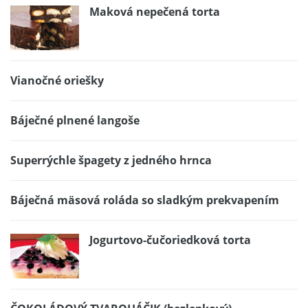
Maková nepečená torta
Vianočné oriešky
Báječné plnené langoše
Superrýchle špagety z jedného hrnca
Báječná mäsová roláda so sladkým prekvapením
Jogurtovo-čučoriedková torta