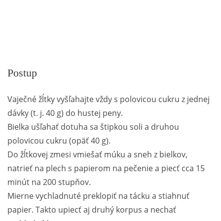
Postup
Vaječné žĺtky vyšľahajte vždy s polovicou cukru z jednej
dávky (t. j. 40 g) do hustej peny.
Bielka ušľahať dotuha sa štipkou soli a druhou
polovicou cukru (opäť 40 g).
Do žĺtkovej zmesi vmiešať múku a sneh z bielkov,
natrieť na plech s papierom na pečenie a piecť cca 15
minút na 200 stupňov.
Mierne vychladnuté preklopiť na tácku a stiahnuť
papier. Takto upiecť aj druhý korpus a nechať