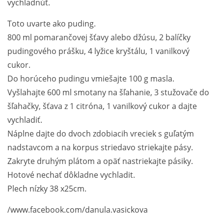
vychladnúť.
Toto uvarte ako puding.
800 ml pomarančovej šťavy alebo džúsu, 2 balíčky
pudingového prášku, 4 lyžice kryštálu, 1 vanilkový
cukor.
Do horúceho pudingu vmiešajte 100 g masla.
Vyšlahajte 600 ml smotany na šľahanie, 3 stužovače do
šľahačky, šťava z 1 citróna, 1 vanilkový cukor a dajte
vychladiť.
Náplne dajte do dvoch zdobiacih vreciek s guľatým
nadstavcom a na korpus striedavo striekajte pásy.
Zakryte druhým plátom a opäť nastriekajte pásiky.
Hotové nechať dôkladne vychladit.
Plech nízky 38 x25cm.
/www.facebook.com/danula.vasickova