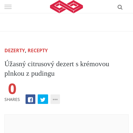
Skip
to
content
DEZERTY
,
RECEPTY
Úžasný citrusový dezert s krémovou
plnkou z pudingu
0
SHARES