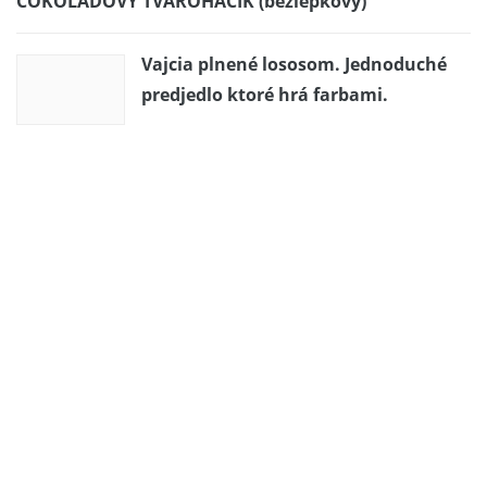
ČOKOLÁDOVÝ TVAROHÁČIK (bezlepkový)
Vajcia plnené lososom. Jednoduché
predjedlo ktoré hrá farbami.
Domáce Salko
Inšpirácie – medovníkové domčeky
Škandinávsky ražný chlieb od Simonky
STROUHANÝ TVAROHOVÝ KOLÁČ
Pizzové rožteky