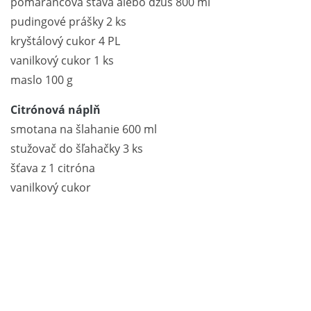
pomarančová šťava alebo džús 800 ml
pudingové prášky 2 ks
kryštálový cukor 4 PL
vanilkový cukor 1 ks
maslo 100 g
Citrónová náplň
smotana na šlahanie 600 ml
stužovač do šľahačky 3 ks
šťava z 1 citróna
vanilkový cukor