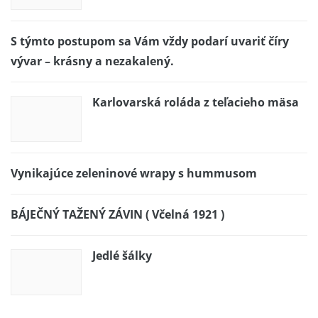
S týmto postupom sa Vám vždy podarí uvariť číry
vývar – krásny a nezakalený.
Karlovarská roláda z teľacieho mäsa
Vynikajúce zeleninové wrapy s hummusom
BÁJEČNÝ TAŽENÝ ZÁVIN ( Včelná 1921 )
Jedlé šálky