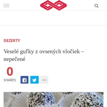
Skip
to
content
DEZERTY
Veselé guľky z ovsených vločiek –
nepečené
0
SHARES