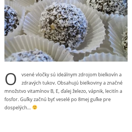
O
vsené vločky sú ideálnym zdrojom bielkovín a
zdravých tukov. Obsahujú bielkoviny a značné
množstvo vitamínov B, E, ďalej železo, vápnik, lecitín a
fosfor. Guľky začnú byť veselé po 8mej guľke pre
dospelých…