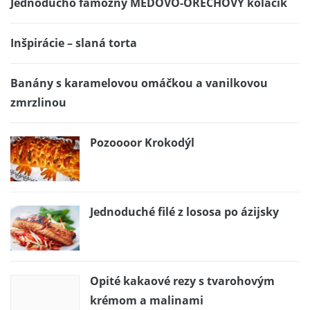
Jednoducho famózny MEDOVO-ORECHOVÝ koláčik
Inšpirácie – slaná torta
Banány s karamelovou omáčkou a vanilkovou
zmrzlinou
Pozoooor Krokodýl
Jednoduché filé z lososa po ázijsky
Opité kakaové rezy s tvarohovým
krémom a malinami