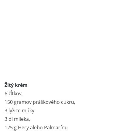
Žltý krém
6 žĺtkov,
150 gramov práškového cukru,
3 lyžice múky
3 dl mlieka,
125 g Hery alebo Palmarínu