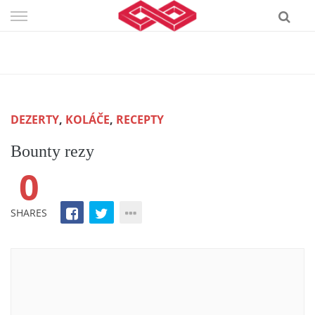
Skip
to
content
DEZERTY
,
KOLÁČE
,
RECEPTY
Bounty rezy
0
SHARES