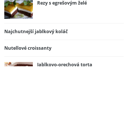
Rezy s egrešovým želé
Najchutnejší jablkový koláč
Nutellové croissanty
Jablkovo-orechová torta
Párky v rožku
Domáce Bounty tyčinky iba z troch surovín
Božské čokoládové OREO lasagne