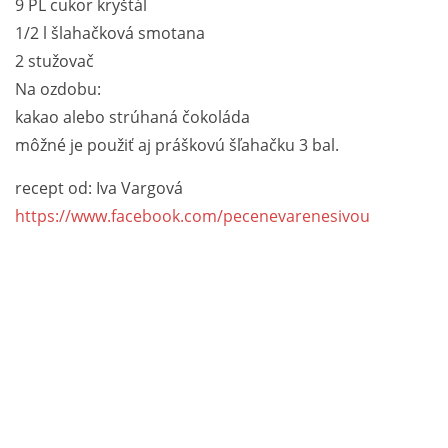
9 PL cukor kryštál
1/2 l šlahačková smotana
2 stužovač
Na ozdobu:
kakao alebo strúhaná čokoláda
môžné je použiť aj práškovú šľahačku 3 bal.
recept od: Iva Vargová
https://www.facebook.com/pecenevarenesivou