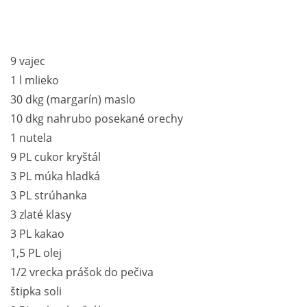
9 vajec
1 l mlieko
30 dkg (margarín) maslo
10 dkg nahrubo posekané orechy
1 nutela
9 PL cukor kryštál
3 PL múka hladká
3 PL strúhanka
3 zlaté klasy
3 PL kakao
1,5 PL olej
1/2 vrecka prášok do pečiva
štipka soli