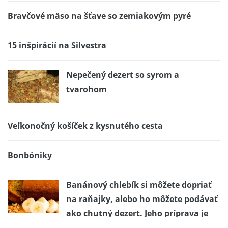
Bravčové mäso na šťave so zemiakovým pyré
15 inšpirácií na Silvestra
Nepečený dezert so syrom a
tvarohom
Veľkonočný košíček z kysnutého cesta
Bonbóniky
Banánový chlebík si môžete dopriať
na raňajky, alebo ho môžete podávať
ako chutný dezert. Jeho príprava je
jednoduchá a rýchla. Oplatí sa vyskúšať!