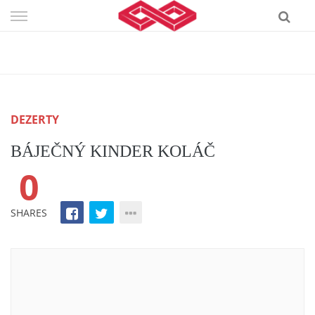
Skip
to
content
DEZERTY
BÁJEČNÝ KINDER KOLÁČ
0
SHARES