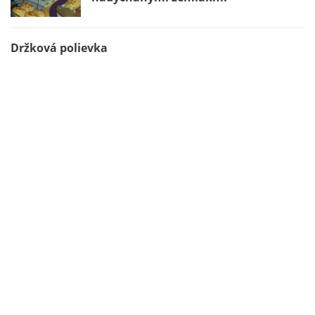
Držková polievka
Rýchla pochúťka – za 20 minút je báječná mňamka
hotová. Za 30 už aj zjedená :)
Pivné krídla s hermelínovým dipom.
Najlepšie sú na grile a drevenom uhlí,
ale zvladnete to aj doma.
Rýchly čokoládový dezert
Vláčne palacinky podľa Mimi
Lahodné čokoládové vlny