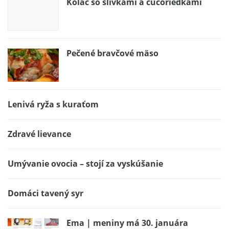
Koláč so slivkami a čučoriedkami
Pečené bravčové mäso
Lenivá ryža s kuraťom
Zdravé lievance
Umývanie ovocia – stojí za vyskúšanie
Domáci tavený syr
Ema | meniny má 30. januára