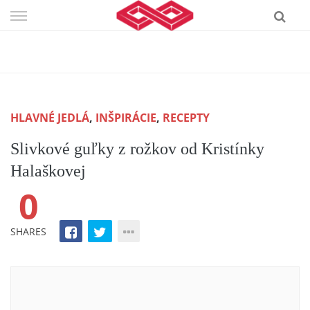
Skip
to
content
HLAVNÉ JEDLÁ
,
INŠPIRÁCIE
,
RECEPTY
Slivkové guľky z rožkov od Kristínky
Halaškovej‎
0
SHARES