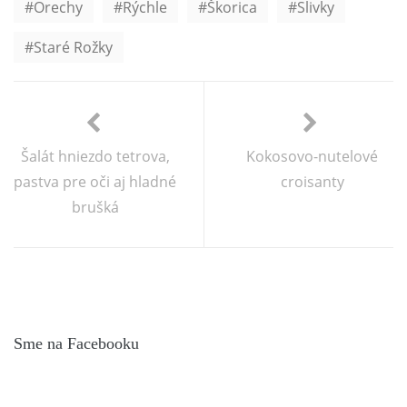
Orechy
Rýchle
Škorica
Slivky
Staré Rožky
Šalát hniezdo tetrova,
Kokosovo-nutelové
pastva pre oči aj hladné
croisanty
brušká
Sme na Facebooku