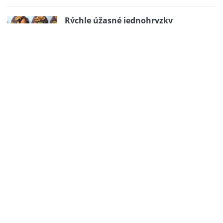
Rýchle úžasné jednohryzky
Lahodné kockaté čerešne
Výborné domáce PiM’s
Zmyselné horúce ovocie s vanilkovou zmrzlinou
Browncheese s malinovým coulis
Domáce karamelky nielen pre deti