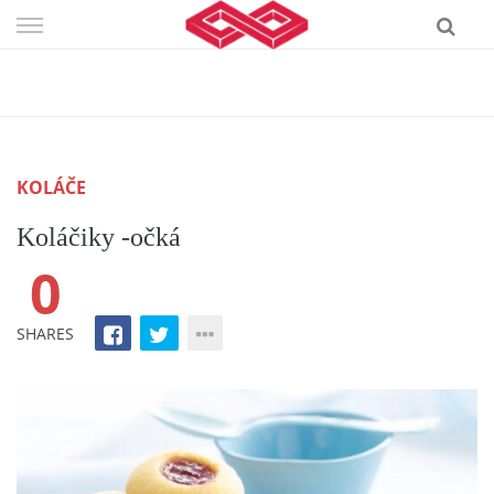
Skip
to
content
KOLÁČE
Koláčiky -očká
0
SHARES