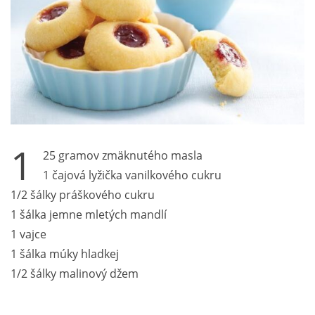
1
25 gramov zmäknutého masla
1 čajová lyžička vanilkového cukru
1/2 šálky práškového cukru
1 šálka jemne mletých mandlí
1 vajce
1 šálka múky hladkej
1/2 šálky malinový džem