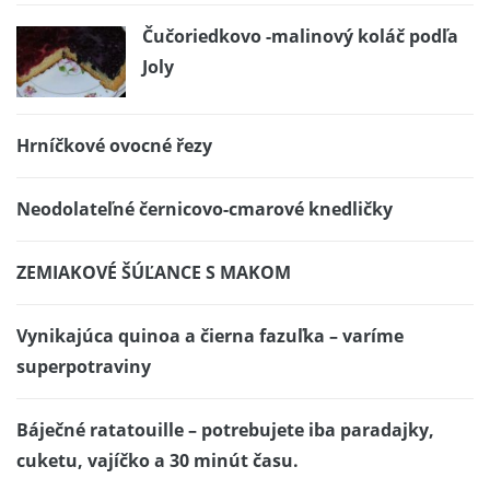
Čučoriedkovo -malinový koláč podľa
Joly
Hrníčkové ovocné řezy
Neodolateľné černicovo-cmarové knedličky
ZEMIAKOVÉ ŠÚĽANCE S MAKOM
Vynikajúca quinoa a čierna fazuľka – varíme
superpotraviny
Báječné ratatouille – potrebujete iba paradajky,
cuketu, vajíčko a 30 minút času.