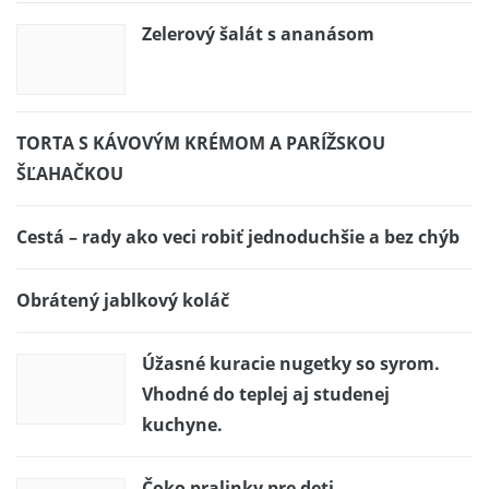
Zelerový šalát s ananásom
TORTA S KÁVOVÝM KRÉMOM A PARÍŽSKOU
ŠĽAHAČKOU
Cestá – rady ako veci robiť jednoduchšie a bez chýb
Obrátený jablkový koláč
Úžasné kuracie nugetky so syrom.
Vhodné do teplej aj studenej
kuchyne.
Čoko pralinky pre deti