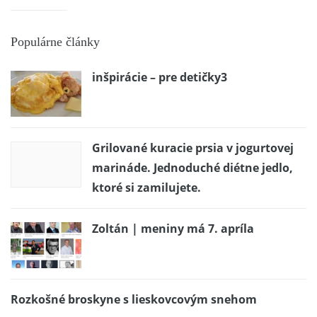
Populárne články
inšpirácie – pre detičky3
Grilované kuracie prsia v jogurtovej
marináde. Jednoduché diétne jedlo,
ktoré si zamilujete.
Zoltán | meniny má 7. apríla
Rozkošné broskyne s lieskovcovým snehom