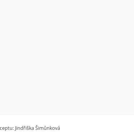
ceptu: Jindřiška Šimůnková