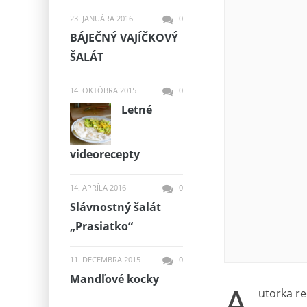
23. JANUÁRA 2016
0
BÁJEČNÝ VAJÍČKOVÝ
ŠALÁT
14. OKTÓBRA 2015
0
Letné
videorecepty
14. APRÍLA 2016
0
Slávnostný šalát
„Prasiatko“
11. DECEMBRA 2015
0
Mandľové kocky
A
utorka re