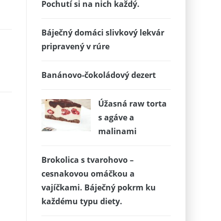
Pochutí si na nich každý.
Báječný domáci slivkový lekvár
pripravený v rúre
Banánovo-čokoládový dezert
Úžasná raw torta
s agáve a
malinami
Brokolica s tvarohovo –
cesnakovou omáčkou a
vajíčkami. Báječný pokrm ku
každému typu diety.