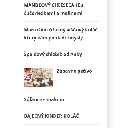
MANDĽOVÝ CHEESECAKE s
čučoriedkami a malinami
Martuškin úžasný višňový koláč
ktorý vám pohladí zmysly
Špaldový chlebík od Anky
Zábavné pečivo
Šúľance s makom
BÁJECNÝ KINDER KOLÁČ