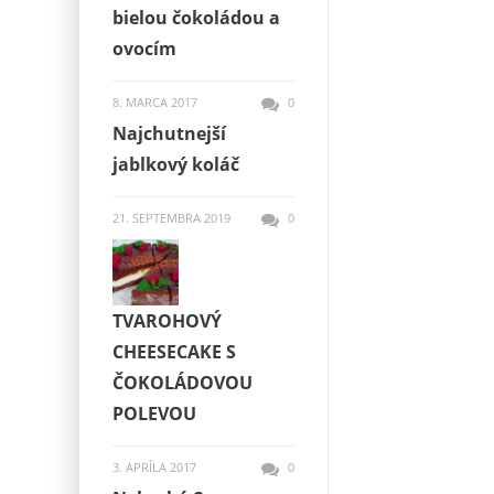
bielou čokoládou a
ovocím
8. MARCA 2017
0
Najchutnejší
jablkový koláč
21. SEPTEMBRA 2019
0
TVAROHOVÝ
CHEESECAKE S
ČOKOLÁDOVOU
POLEVOU
3. APRÍLA 2017
0