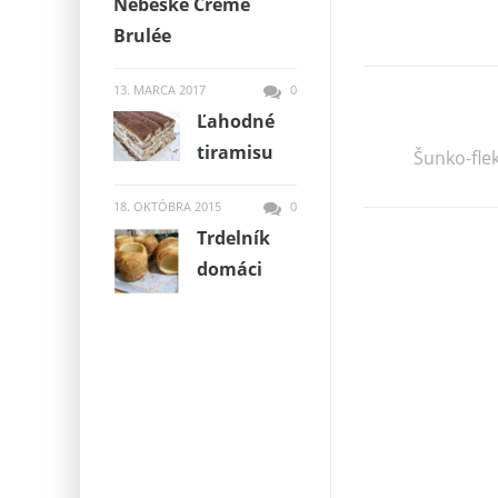
Nebeské Creme
Brulée
13. MARCA 2017
0
Ľahodné
tiramisu
Šunko-flek
18. OKTÓBRA 2015
0
Trdelník
domáci