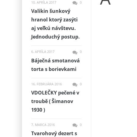
10. APRÍLA 2017
0
Valikin šunkový
hranol ktorý zasýti
aj veľkú návštevu.
Jednoduchý postup.
6. APRÍLA 2017
0
Báječná smotanová
torta s borievkami
16. FEBRUÁRA 2016
0
VDOLEČKY pečené v
troubě ( Šimanov
1930 )
7. MARCA 2016
0
Tvarohový dezert s