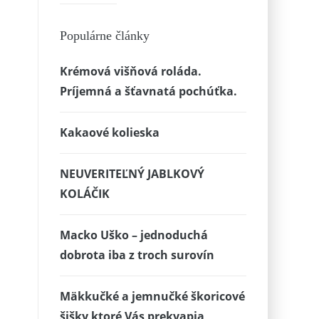
Populárne články
Krémová višňová roláda.
Príjemná a šťavnatá pochúťka.
Kakaové kolieska
NEUVERITEĽNÝ JABLKOVÝ
KOLÁČIK
Macko Uško – jednoduchá
dobrota iba z troch surovín
Mäkkučké a jemnučké škoricové
šišky ktoré Vás prekvapia