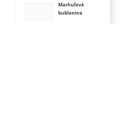
Marhuľová
bublanina
Úžasné medovníkové domčeky
Rychly obed z dvoch surovín pre
deti podľa Miša
Zita | meniny má
2. apríla
Anna, Hana |
meniny má 26.
júla