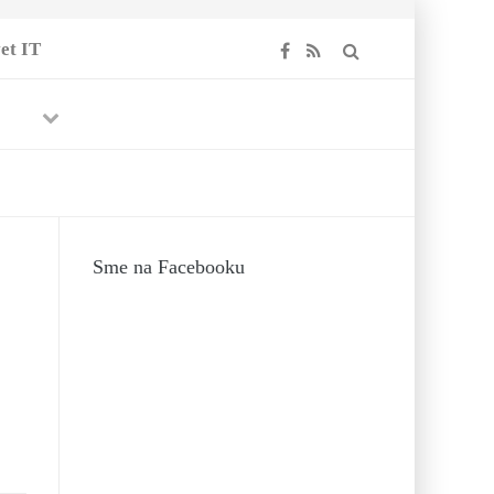
et IT
Previous
Next
Sme na Facebooku
-
5. APRÍLA
ÍLA 2017