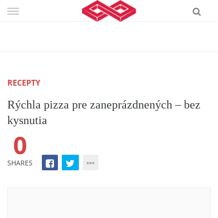
Skip
to
content
RECEPTY
Rýchla pizza pre zaneprázdnených – bez
kysnutia
0
SHARES