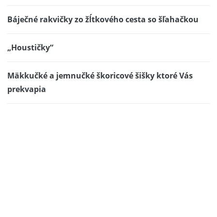
Báječné rakvičky zo žĺtkového cesta so šľahačkou
„Houstičky“
Mäkkučké a jemnučké škoricové šišky ktoré Vás
prekvapia
LUXUSNÁ PRAŽENICA S MOZZARELLOU
Brusnicovo pistáciové domáce zdravé maškrtenie
Pečený bôčik chuti najlepšie na studeno
Rýchly jablkový cupcake so smotanou, ktorý si
zamilujete a budete často robiť.