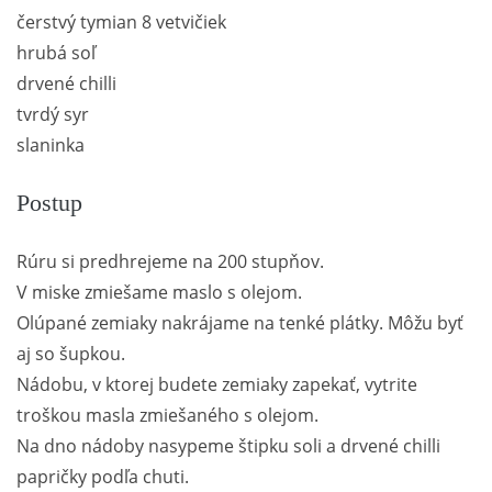
čerstvý tymian 8 vetvičiek
hrubá soľ
drvené chilli
tvrdý syr
slaninka
Postup
Rúru si predhrejeme na 200 stupňov.
V miske zmiešame maslo s olejom.
Olúpané zemiaky nakrájame na tenké plátky. Môžu byť
aj so šupkou.
Nádobu, v ktorej budete zemiaky zapekať, vytrite
troškou masla zmiešaného s olejom.
Na dno nádoby nasypeme štipku soli a drvené chilli
papričky podľa chuti.