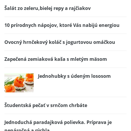
Šalát zo zeleru,bielej repy a rajčiakov
10 prírodnych nápojov, ktoré Vás nabijú energiou
Ovocný hrnčekový koláč s jogurtovou omáčkou
Zapečená zemiaková kaša s mletým mäsom
Jednohubky s údeným lososom
Študentská pečať v srnčom chrbáte
Jednoduchá paradajková polievka. Príprava je
nenáročná a rýchla.