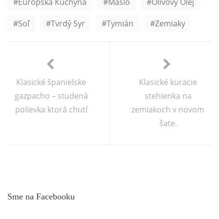
Európska Kuchyňa
Maslo
Olivový Olej
Soľ
Tvrdý Syr
Tymián
Zemiaky
Klasické španielske
Klasické kuracie
gazpacho – studená
stehienka na
polievka ktorá chutí
zemiakoch v novom
šate.
Sme na Facebooku