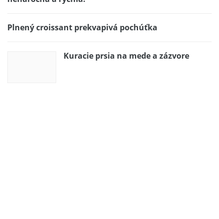
Plnený croissant prekvapivá pochúťka
Kuracie prsia na mede a zázvore
RÝCHLA NEPEČENÁ OVOCNÁ SMOTANOVÁ TORTA
Krémová višňová roláda. Príjemná a šťavnatá
pochúťka.
Krupicová kaša mojej babičky Božky
Jednoduchý džús, ktorý Vás nakopne
a dodá energiu a zoberie nejaký ten