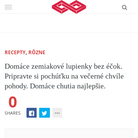
Skip
to
content
RECEPTY
,
RÔZNE
Domáce zemiakové lupienky bez éčok.
Pripravte si pochúťku na večerné chvíle
pohody. Domáce chutia najlepšie.
0
SHARES