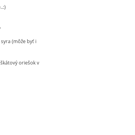
.:)
y
syra (môže byť i
uškátový oriešok v