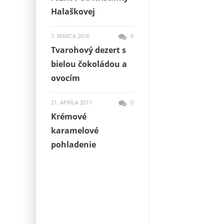
Halaškovej‎
7. MARCA 2016
0
Tvarohový dezert s
bielou čokoládou a
ovocím
21. APRÍLA 2017
0
Krémové
karamelové
pohladenie