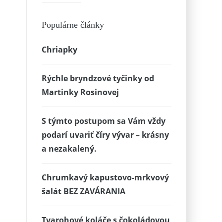
Populárne články
Chriapky
Rýchle bryndzové tyčinky od
Martinky Rosinovej
S týmto postupom sa Vám vždy
podarí uvariť číry vývar – krásny
a nezakalený.
Chrumkavý kapustovo-mrkvový
šalát BEZ ZAVÁRANIA
Tvarohové koláče s čokoládovou