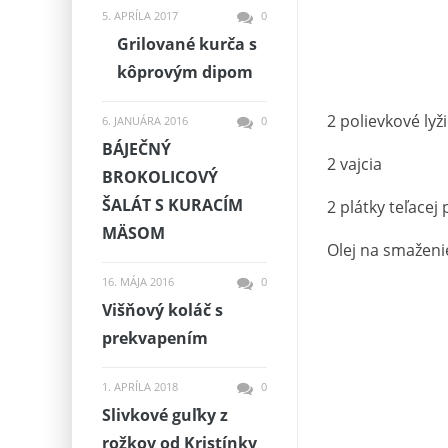
5. APRÍLA 2017
0
Grilované kurča s
kôprovým dipom
2 polievkové ly
6. JANUÁRA 2016
0
BÁJEČNÝ
2 vajcia
BROKOLICOVÝ
ŠALÁT S KURACÍM
2 plátky teľacej
MÄSOM
Olej na smaženi
16. MÁJA 2016
0
Višňový koláč s
prekvapením
1. APRÍLA 2018
0
Slivkové guľky z
rožkov od Kristínky