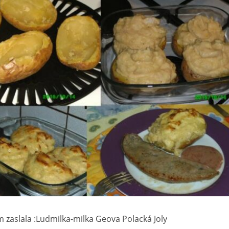
 zaslala :Ludmilka-milka Geova Polacká Joly‎