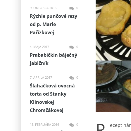
9. OKTÓBRA 2016
0
Rýchle punčové rezy
od p. Marie
Pařízkovej
4. MÁJA 2017
0
Prababičkin báječný
jablčník
7. APRÍLA 2017
0
Šľahačková ovocná
torta od Stanky
Klinovskej
Chromčákovej
R
ecept nám
15. FEBRUÁRA 2016
0