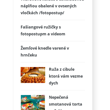
náplňou obalené v ovsených
vločkách /fotopostup/
Fašiangové ružičky s
fotopostupm a videom
Žemľové knedle varené v
hrnčeku
Ruža z cibule
ktorá vám vezme
dych
Nepečená
smotanová torta