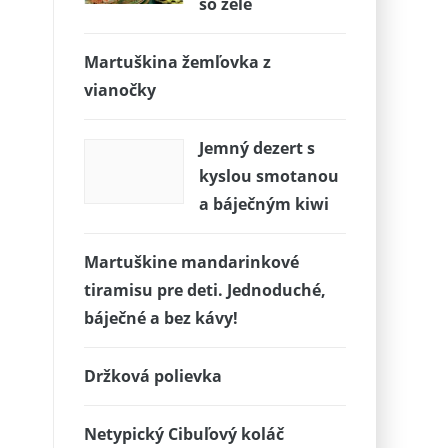
so želé
Martuškina žemľovka z
vianočky
Jemný dezert s
kyslou smotanou
a báječným kiwi
Martuškine mandarinkové
tiramisu pre deti. Jednoduché,
báječné a bez kávy!
Držková polievka
Netypický Cibuľový koláč