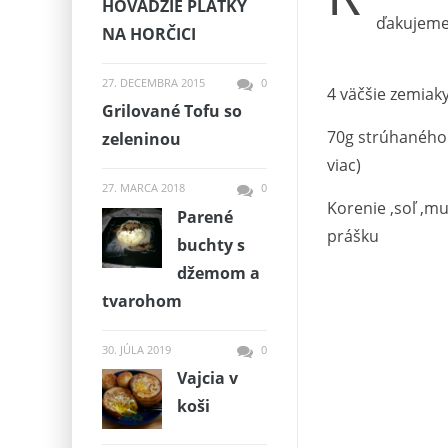
HOVADZIE PLÁTKY
ďakujeme.
NA HORČICI
27. DECEMBRA 2015
0
4 väčšie zemiak
Grilované Tofu so
70g strúhaného 
zeleninou
viac)
27. MARCA 2018
0
Korenie ,soľ ,m
Parené
prášku
buchty s
džemom a
tvarohom
30. JÚLA 2019
0
Vajcia v
koši