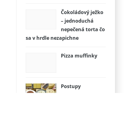
Čokoládový ježko
– jednoduchá
nepečená torta čo
sa v hrdle nezapichne
Pizza muffinky
Postupy
KOKOSOVÉ VOHRNOUŠKY OD
DANULKY VAŠÍČKOVEJ