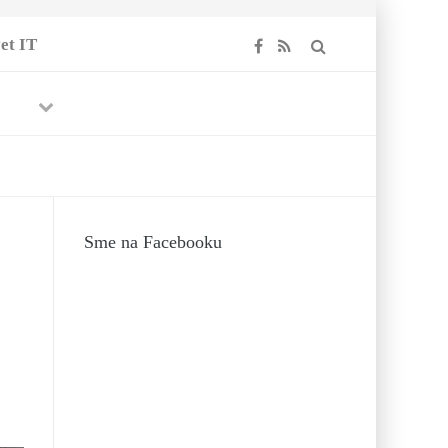
et IT
Previous
Next
ná :)
Sme na Facebooku