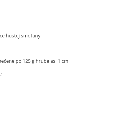
žice hustej smotany
 pečene po 125 g hrubé asi 1 cm
e