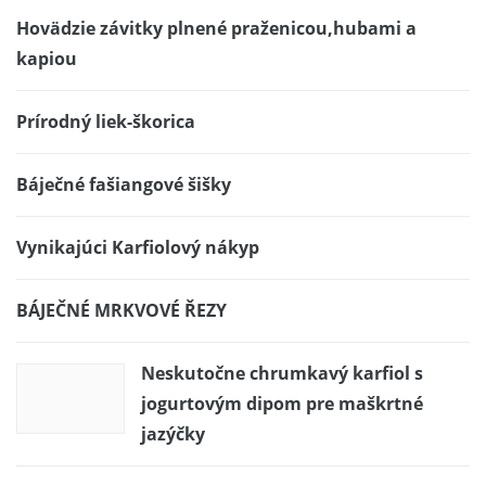
Hovädzie závitky plnené praženicou,hubami a
kapiou
Prírodný liek-škorica
Báječné fašiangové šišky
Vynikajúci Karfiolový nákyp
BÁJEČNÉ MRKVOVÉ ŘEZY
Neskutočne chrumkavý karfiol s
jogurtovým dipom pre maškrtné
jazýčky