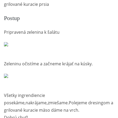
grilované kuracie prsia
Postup
Pripravená zelenina k šalátu
Zeleninu očistíme a začneme krájať na kúsky.
Všetky ingrendiencie
posekáme,nakrájame,zmiešame.Polejeme dresingom a
grilované kuracie mäso dáme na vrch.
Dobrú chuť!