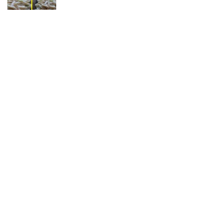
Bravčové stehno na smotane
Rýchla pomazánka ktorá sa nestihne
pokaziť
Plnený syr – perfektné a rýchle
jednohubky
Mexické čokoládové svadobné guličky
Ruže so salámou iba z troch surovín