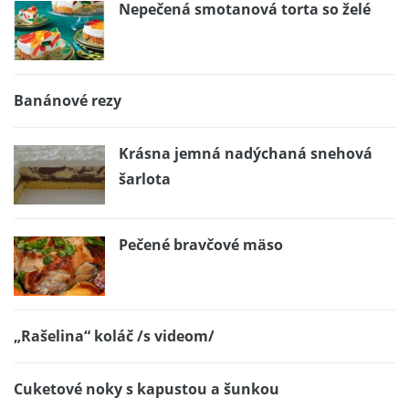
Nepečená smotanová torta so želé
Banánové rezy
Krásna jemná nadýchaná snehová
šarlota
Pečené bravčové mäso
„Rašelina“ koláč /s videom/
Cuketové noky s kapustou a šunkou