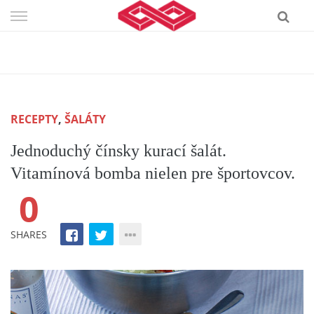
Skip
to
content
RECEPTY
,
ŠALÁTY
Jednoduchý čínsky kurací šalát.
Vitamínová bomba nielen pre športovcov.
0
SHARES