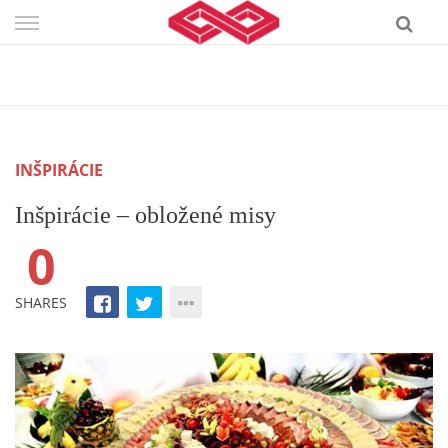
Skip
to
content
INŠPIRÁCIE
Inšpirácie – obložené misy
0
SHARES