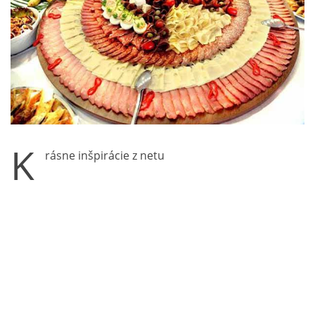
K
rásne inšpirácie z netu