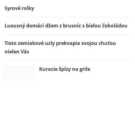
Syrové rolky
Luxusný domáci džem z brusníc s bielou čokoládou
Tieto zemiakové uzly prekvapia svojou chuťou
nielen Vás
Kuracie špízy na grile
Morčacie prsia s olivami a brokolicou
Nepečené guľky s figou a lieskovým orieškom