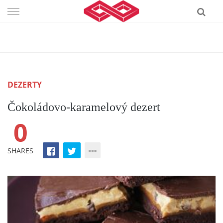
Skip
to
content
DEZERTY
Čokoládovo-karamelový dezert
0
SHARES