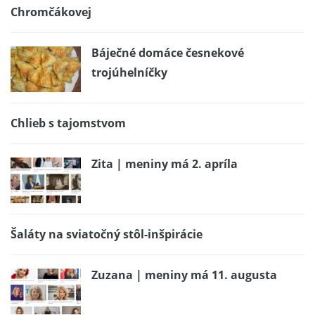
Chromčákovej
Báječné domáce česnekové
trojúhelníčky
Chlieb s tajomstvom
Zita | meniny má 2. apríla
Šaláty na sviatočný stôl-inšpirácie
Zuzana | meniny má 11. augusta