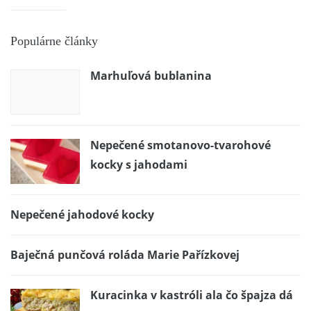
Populárne články
Marhuľová bublanina
Nepečené smotanovo-tvarohové
kocky s jahodami
Nepečené jahodové kocky
Baječná punčová roláda Marie Pařízkovej
Kuracinka v kastróli ala čo špajza dá