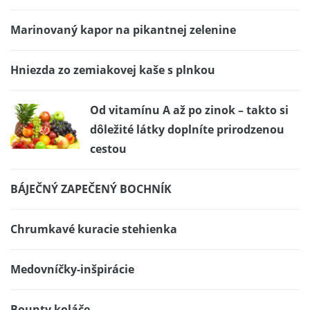
Marinovaný kapor na pikantnej zelenine
Hniezda zo zemiakovej kaše s plnkou
Od vitamínu A až po zinok – takto si
dôležité látky doplníte prirodzenou
cestou
BÁJEČNÝ ZAPEČENÝ BOCHNÍK
Chrumkavé kuracie stehienka
Medovníčky-inšpirácie
Bounty koláče