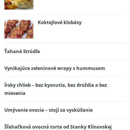
Koktejlové klobásy
Ťahaná štrúdľa
Vynikajúce zeleninové wrapy s hummusom
Írsky chlieb – bez kysnutia, bez droždia a bez
miesenia
Umývanie ovocia – stojí za vyskúšanie
Šľahačková ovocná torta od Stanky Klinovskej