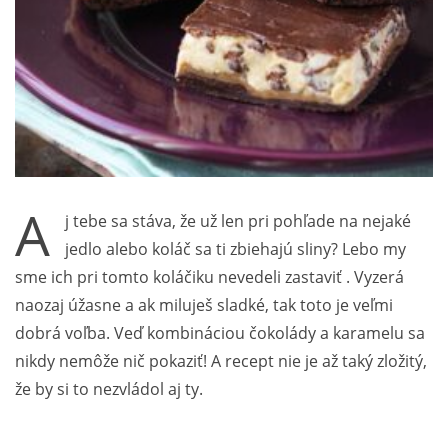
A
j tebe sa stáva, že už len pri pohľade na nejaké
jedlo alebo koláč sa ti zbiehajú sliny? Lebo my
sme ich pri tomto koláčiku nevedeli zastaviť . Vyzerá
naozaj úžasne a ak miluješ sladké, tak toto je veľmi
dobrá voľba. Veď kombináciou čokolády a karamelu sa
nikdy nemôže nič pokaziť! A recept nie je až taký zložitý,
že by si to nezvládol aj ty.