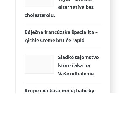
alternatíva bez
cholesterolu.
Báječná francúzska špecialita –
rýchle Crème brulée rapid
Sladké tajomstvo
ktoré čaká na
Vaše odhalenie.
Krupicová kaša mojej babičky
Božky
Recept od babičiek na uvoľnenie
hlienu a od kašľa