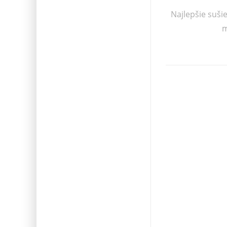
Najlepšie suši
m