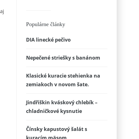
aj
Populárne články
DIA linecké pečivo
Nepečené striešky s banánom
Klasické kuracie stehienka na
zemiakoch v novom šate.
Jindřiškin kváskový chlebík –
chladničkové kysnutie
Čínsky kapustový šalát s
kuracím mäsom