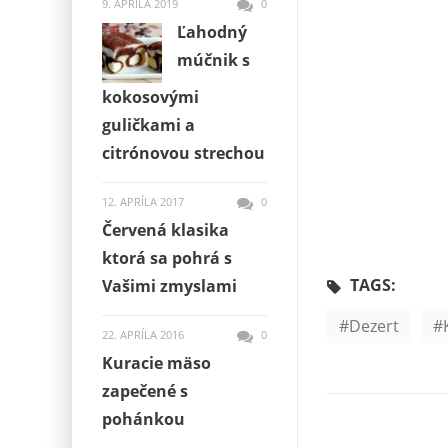
9. APRÍLA 2019
0
Ľahodný
múčnik s
kokosovými
guličkami a
citrónovou strechou
12. APRÍLA 2017
0
Červená klasika
ktorá sa pohrá s
TAGS:
Vašimi zmyslami
Dezert
22. APRÍLA 2016
0
Kuracie mäso
zapečené s
pohánkou