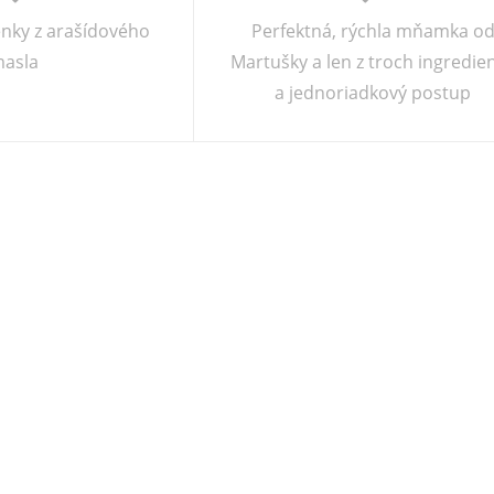
enky z arašídového
Perfektná, rýchla mňamka o
asla
Martušky a len z troch ingredien
a jednoriadkový postup