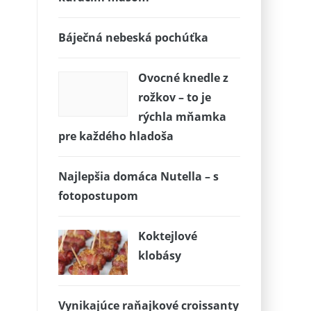
Báječná nebeská pochúťka
Ovocné knedle z
rožkov – to je
rýchla mňamka
pre každého hladoša
Najlepšia domáca Nutella – s
fotopostupom
Koktejlové
klobásy
Vynikajúce raňajkové croissanty