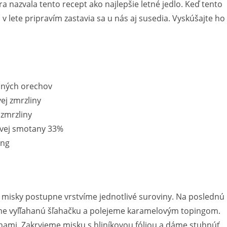
ra nazvala tento recept ako najlepšie letné jedlo. Keď tento
 v lete pripravím zastavia sa u nás aj susedia. Vyskúšajte ho 
aných orechov
ej zmrzliny
 zmrzliny
ovej smotany 33%
ing
 misky postupne vrstvíme jednotlivé suroviny. Na poslednú
me vyľľahanú šľahačku a polejeme karamelovým topingom.
mi. Zakryjeme misku s hliníkovou fóliou a dáme stuhnúť,