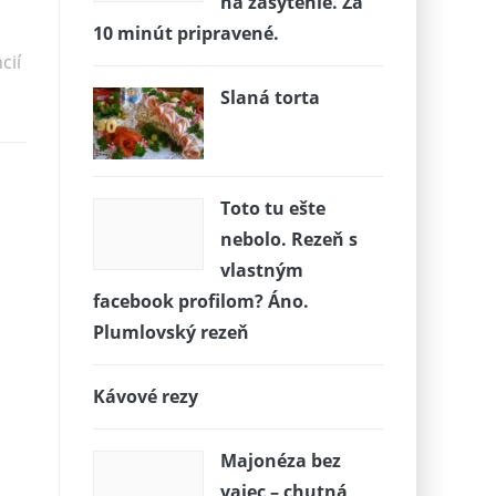
na zasýtenie. Za
d
10 minút pripravené.
cií
Slaná torta
Toto tu ešte
nebolo. Rezeň s
vlastným
facebook profilom? Áno.
Plumlovský rezeň
Kávové rezy
Majonéza bez
vajec – chutná