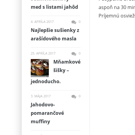
med s listami jahôd
aspoň na 30 min
Príjemnú osviež
4. APRÍLA 2017
0
Najlepšie sušienky z
arašídového masla
25. APRÍLA 2017
0
Mňamkové
šišky –
jednoducho.
3. MÁJA 2017
0
Jahodovo-
pomarančové
muffiny