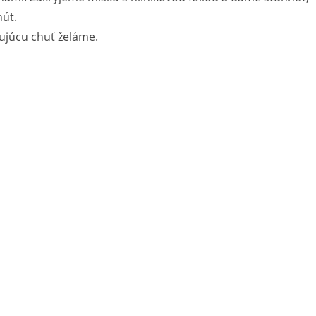
út.
ujúcu chuť želáme.