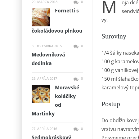
M
oja dcé
29. MARCA 2018
0
Fornetti s
sendvič
vy.
čokoládovou plnkou
Suroviny
3. DECEMBRA 2015
0
1/4 šálky nasek
Medovníková
100 g karamelov
dedinka
100 g vanilkovej
150 ml šľahačk
29. APRÍLA 2017
0
Moravské
karamelový top
koláčiky
Postup
od
Martinky
Do obdĺžnikovej
vrstvu navrství
27. APRÍLA 2016
0
Sedmokráskový
Posypeme orecha