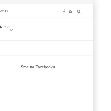
et IT
e.
-
24.
Previous
Next
MARCA
Sme na Facebooku
018