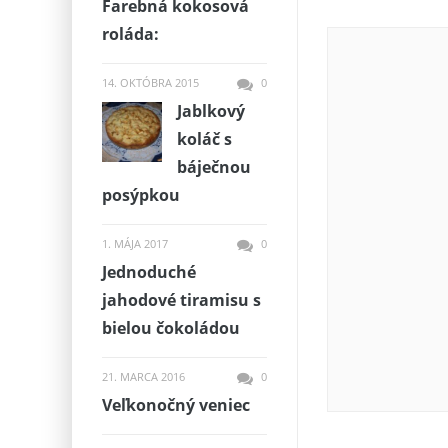
Farebná kokosová
roláda:
14. OKTÓBRA 2015
0
Jablkový
koláč s
báječnou
posýpkou
1. MÁJA 2017
0
Jednoduché
jahodové tiramisu s
bielou čokoládou
21. MARCA 2016
0
Veľkonočný veniec