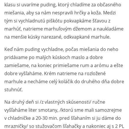
klasu si uvaríme puding, ktorý chladíme za občasného
miešania, aby sa nám nespravili hrčky a koža. Medzi
tým si vychladnutú piškótu pokvapkáme šťavou z
marhúť, natrieme marhuľovým džemom a naukladáme
na menšie kúsky narezané, odkvapkané marhule.
Keď nám puding vychladne, počas miešania do neho
pridávame po malých kúskoch maslo a dobre
zamiešame, na koniec primiešame rum a arómu a ešte
dobre vyšľaháme. Krém natrieme na rozložené
marhule a necháme celý koláčik do druhého dňa dobre
stuhnúť.
Na druhý deň si /z vlastných skúsenosti/ ručne
vyšľaháme liter smotany, /ktorú sme mali samozrejme
v chladničke a 20-30 min. pred šľahaním si ju dáme do
mrazničky/ so stužovačom šľahačky a nakoniec aj s 2 PL