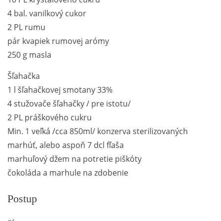
4 bal. vanilkový cukor
2 PL rumu
pár kvapiek rumovej arómy
250 g masla
Šľahačka
1 l šľahačkovej smotany 33%
4 stužovače šľahačky / pre istotu/
2 PL práškového cukru
Min. 1 veľká /cca 850ml/ konzerva sterilizovaných
marhúť, alebo aspoň 7 dcl fľaša
marhuľový džem na potretie piškóty
čokoláda a marhule na zdobenie
Postup