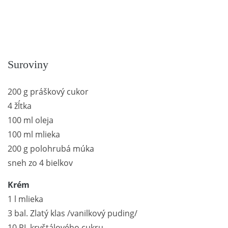
Suroviny
200 g práškový cukor
4 žĺtka
100 ml oleja
100 ml mlieka
200 g polohrubá múka
sneh zo 4 bielkov
Krém
1 l mlieka
3 bal. Zlatý klas /vanilkový puding/
10 PL kryštálového cukru