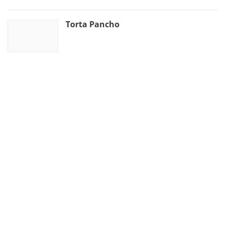
Torta Pancho
Čerešňový dezert
Domáci syr – Lučina
Kokosovo-punčové rezy
Párty rolky