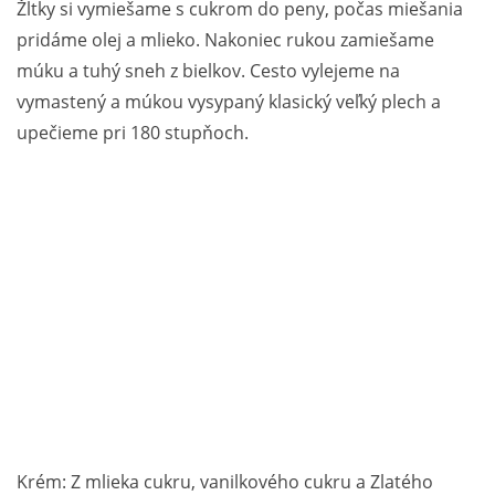
Žĺtky si vymiešame s cukrom do peny, počas miešania
pridáme olej a mlieko. Nakoniec rukou zamiešame
múku a tuhý sneh z bielkov. Cesto vylejeme na
vymastený a múkou vysypaný klasický veľký plech a
upečieme pri 180 stupňoch.
Krém: Z mlieka cukru, vanilkového cukru a Zlatého