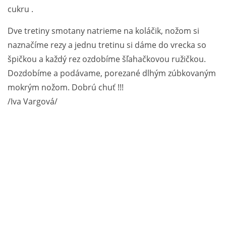
cukru .
Dve tretiny smotany natrieme na koláčik, nožom si
naznačíme rezy a jednu tretinu si dáme do vrecka so
špičkou a každý rez ozdobíme šľahačkovou ružičkou.
Dozdobíme a podávame, porezané dlhým zúbkovaným
mokrým nožom. Dobrú chuť !!!
/Iva Vargová/