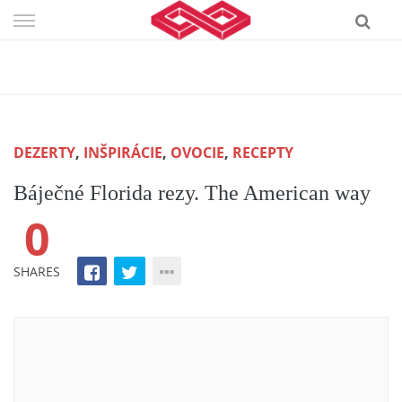
Skip
to
content
DEZERTY
,
INŠPIRÁCIE
,
OVOCIE
,
RECEPTY
Báječné Florida rezy. The American way
0
SHARES