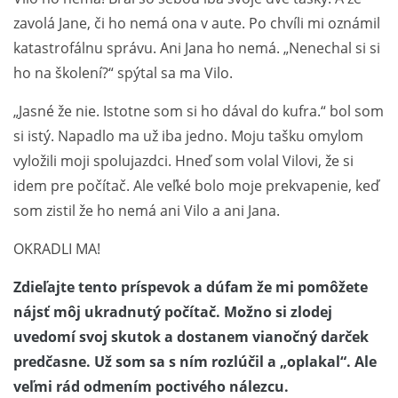
zavolá Jane, či ho nemá ona v aute. Po chvíli mi oznámil
katastrofálnu správu. Ani Jana ho nemá. „Nenechal si si
ho na školení?“ spýtal sa ma Vilo.
„Jasné že nie. Istotne som si ho dával do kufra.“ bol som
si istý. Napadlo ma už iba jedno. Moju tašku omylom
vyložili moji spolujazdci. Hneď som volal Vilovi, že si
idem pre počítač. Ale veľké bolo moje prekvapenie, keď
som zistil že ho nemá ani Vilo a ani Jana.
OKRADLI MA!
Zdieľajte tento príspevok a dúfam že mi pomôžete
nájsť môj ukradnutý počítač. Možno si zlodej
uvedomí svoj skutok a dostanem vianočný darček
predčasne. Už som sa s ním rozlúčil a „oplakal“. Ale
veľmi rád odmením poctivého nálezcu.