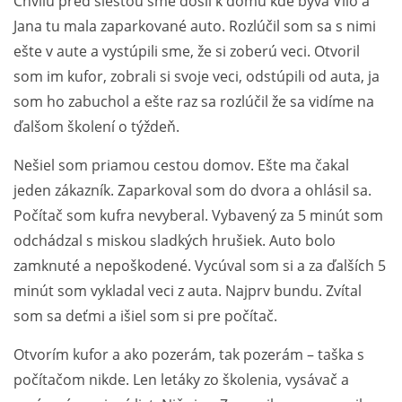
Chvíľu pred šiestou sme došli k domu kde býva Vilo a
Jana tu mala zaparkované auto. Rozlúčil som sa s nimi
ešte v aute a vystúpili sme, že si zoberú veci. Otvoril
som im kufor, zobrali si svoje veci, odstúpili od auta, ja
som ho zabuchol a ešte raz sa rozlúčil že sa vidíme na
ďalšom školení o týždeň.
Nešiel som priamou cestou domov. Ešte ma čakal
jeden zákazník. Zaparkoval som do dvora a ohlásil sa.
Počítač som kufra nevyberal. Vybavený za 5 minút som
odchádzal s miskou sladkých hrušiek. Auto bolo
zamknuté a nepoškodené. Vycúval som si a za ďalších 5
minút som vykladal veci z auta. Najprv bundu. Zvítal
som sa deťmi a išiel som si pre počítač.
Otvorím kufor a ako pozerám, tak pozerám – taška s
počítačom nikde. Len letáky zo školenia, vysávač a