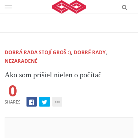
Skip
to
content
DOBRÁ RADA STOJÍ GROŠ :)
,
DOBRÉ RADY
,
NEZARADENÉ
Ako som prišiel nielen o počítač
0
SHARES