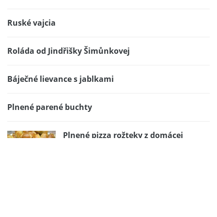
Ruské vajcia
Roláda od Jindřišky Šimůnkovej
Báječné lievance s jablkami
Plnené parené buchty
Plnené pizza rožteky z domácej
pekárne
Koľko kcal obsahujú niektoré potraviny…
MASOPUSTNÍ PIŠKOTOVÉ KOBLIHY ( Hartmanice )