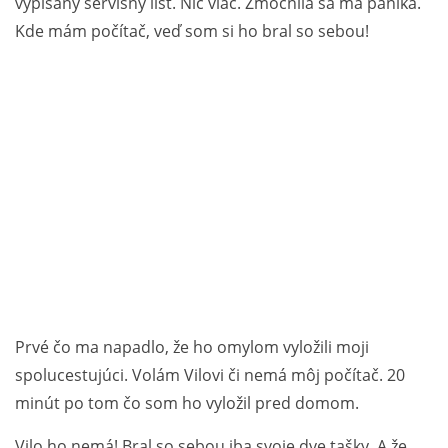
vypísaný servisný list. Nič viac. Zmocnila sa ma panika.
Kde mám počítač, veď som si ho bral so sebou!
Prvé čo ma napadlo, že ho omylom vyložili moji
spolucestujúci. Volám Vilovi či nemá môj počítač. 20
minút po tom čo som ho vyložil pred domom.
Vilo ho nemá! Bral so sebou iba svoje dve tašky. A že