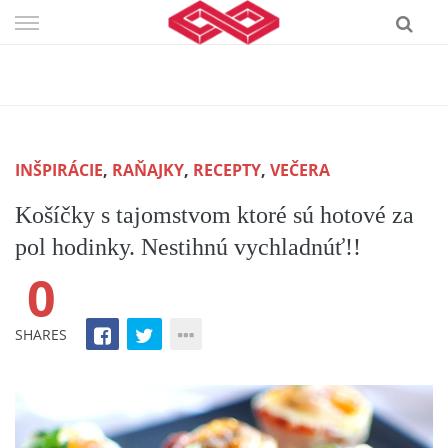
Skip
to
content
INŠPIRÁCIE
,
RAŇAJKY
,
RECEPTY
,
VEČERA
Košíčky s tajomstvom ktoré sú hotové za
pol hodinky. Nestihnú vychladnúť!!
0
SHARES