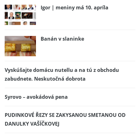
Igor | meniny má 10. apríla
Banán v slaninke
Vyskúšajte domácu nutellu a na tú z obchodu
zabudnete. Neskutočná dobrota
Syrovo – avokádová pena
PUDINKOVÉ ŘEZY SE ZAKYSANOU SMETANOU OD
DANULKY VAŠÍČKOVEJ