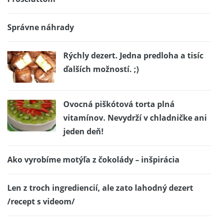
Správne náhrady
Rýchly dezert. Jedna predloha a tisíc
ďalších možností. ;)
Ovocná piškótová torta plná
vitamínov. Nevydrží v chladničke ani
jeden deň!
Ako vyrobíme motýľa z čokolády – inšpirácia
Len z troch ingrediencií, ale zato lahodný dezert
/recept s videom/