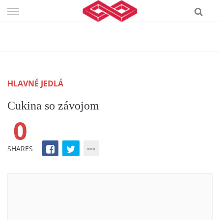
Skip
to
content
HLAVNÉ JEDLÁ
Cukina so závojom
0
SHARES