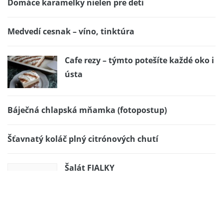
Domáce karamelky nielen pre deti
Medvedí cesnak – víno, tinktúra
Cafe rezy – týmto potešíte každé oko i
ústa
Báječná chlapská mňamka (fotopostup)
Šťavnatý koláč plný citrónových chutí
Šalát FIALKY
Domáca vegeta