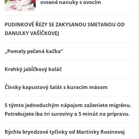
ovsené nanuky s ovocím
PUDINKOVÉ ŘEZY SE ZAKYSANOU SMETANOU OD
DANULKY VAŠÍČKOVEJ
„Pomaly pečená kačka“
Krehký jabĺčkový koláč
Čínsky kapustový šalát s kuracím mäsom
S týmto jednoduchým nápojom zaženiete migrénu.
Potrebujete iba tri suroviny a 5 minút na prípravu.
Rýchle bryndzové tyčinky od Martinky Rosinovej