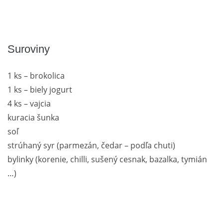
Suroviny
1 ks – brokolica
1 ks – biely jogurt
4 ks – vajcia
kuracia šunka
soľ
strúhaný syr (parmezán, čedar – podľa chuti)
bylinky (korenie, chilli, sušený cesnak, bazalka, tymián
…)