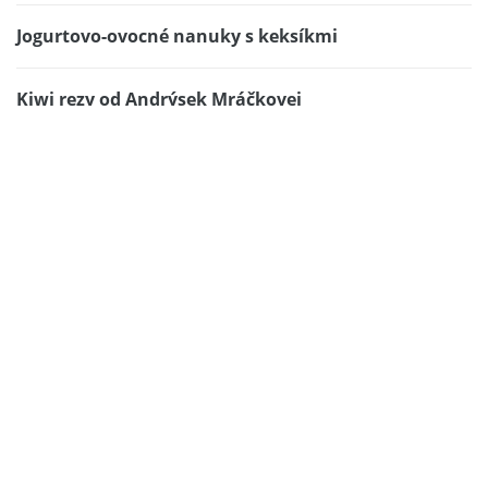
Jogurtovo-ovocné nanuky s keksíkmi
Kiwi rezy od Andrýsek Mráčkovej
PUDINKOVÉ ŘEZY SE ZAKYSANOU SMETANOU OD
DANULKY VAŠÍČKOVEJ
Kyjevské kuracie prsia
Študentské muffiny
Pleteničky s pudingovým bruškom /s
fotopostupom/
Syrové rolky