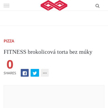
Skip
to
content
PIZZA
FITNESS brokolicová torta bez múky
0
SHARES